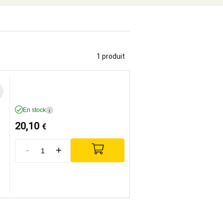
1 produit
En stock
i
20,10
€
-
+