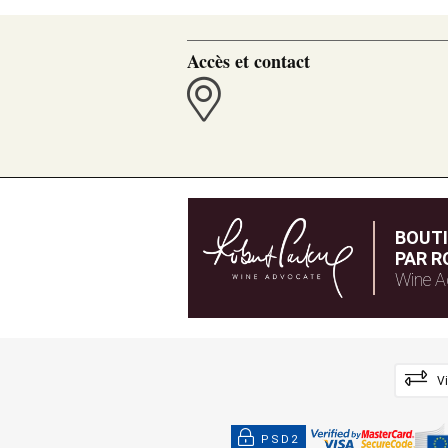
Accès et contact
BOUT
PAR R
Wine A
V
PSD2