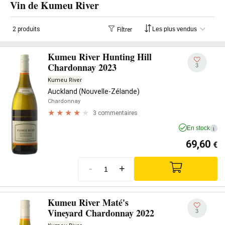
Vin de Kumeu River
2 produits
Filtrer
Kumeu River Hunting Hill
Chardonnay 2023
3
Kumeu River
Auckland (Nouvelle-Zélande)
Chardonnay
3 commentaires
En stock
i
69,60
€
-
+
Kumeu River Maté's
Vineyard Chardonnay 2022
3