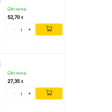
En stock
i
52,70
€
-
+
En stock
i
27,35
€
-
+