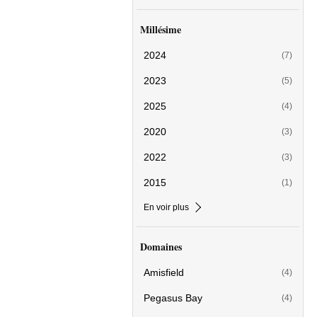
Millésime
2024
(7)
2023
(5)
2025
(4)
2020
(3)
2022
(3)
2015
(1)
En voir plus
Domaines
Amisfield
(4)
Pegasus Bay
(4)