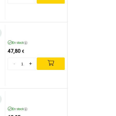
En stock
i
47,80
€
-
+
En stock
i