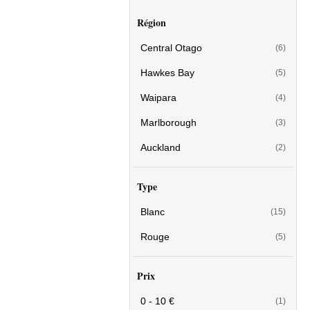
Région
Central Otago
(6)
Hawkes Bay
(5)
Waipara
(4)
Marlborough
(3)
Auckland
(2)
Type
Blanc
(15)
Rouge
(5)
Prix
0 - 10 €
(1)