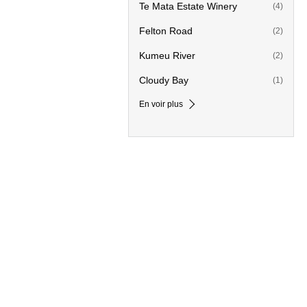
Te Mata Estate Winery
(4)
Felton Road
(2)
Kumeu River
(2)
Cloudy Bay
(1)
En voir plus