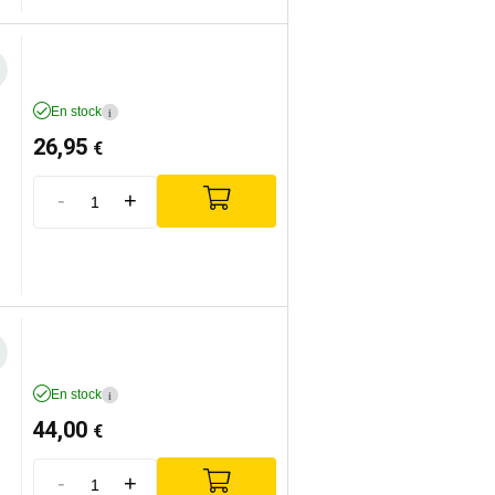
En stock
i
26,95
€
-
+
En stock
i
44,00
€
-
+