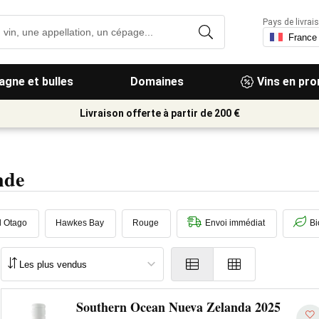
Pays de livrais
gne et bulles
Domaines
Vins en pr
Livraison offerte à partir de 200 €
nde
l Otago
Hawkes Bay
Rouge
Envoi immédiat
Bi
Southern Ocean Nueva Zelanda 2025