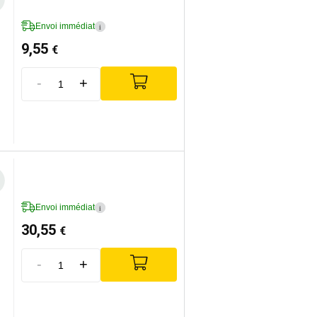
Envoi immédiat
i
9,55
€
-
+
Envoi immédiat
i
30,55
€
-
+