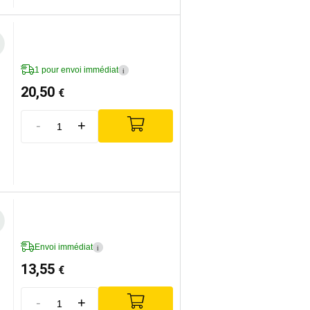
1 pour envoi immédiat
i
20,50
€
-
+
Envoi immédiat
i
13,55
€
-
+