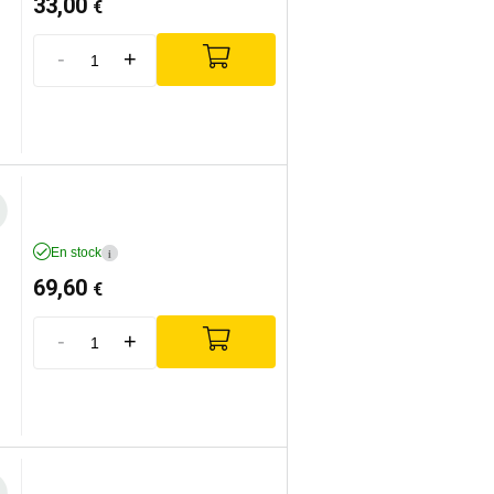
33,00
€
-
+
En stock
i
69,60
€
-
+