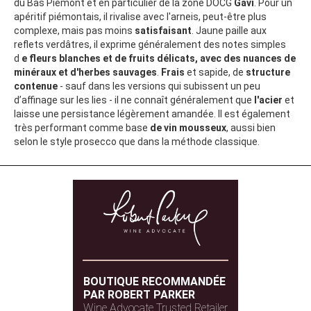
du Bas Piémont et en particulier de la zone DOCG
Gavi
. Pour un
apéritif piémontais, il rivalise avec l'arneis, peut-être plus
complexe, mais pas moins
satisfaisant
. Jaune paille aux
reflets verdâtres, il exprime généralement des notes simples
d
e fleurs blanches et de fruits délicats, avec des nuances de
minéraux et d'herbes sauvages
.
Frais
et sapide, de
structure
contenue
- sauf dans les versions qui subissent un peu
d’affinage sur les lies - il ne connaît généralement que
l'acier
et
laisse une persistance légèrement amandée. Il est également
très performant comme base
de vin mousseux
, aussi bien
selon le style prosecco que dans la méthode classique.
BOUTIQUE RECOMMANDÉE
PAR ROBERT PARKER
Wine Advocate Trusted Retailer