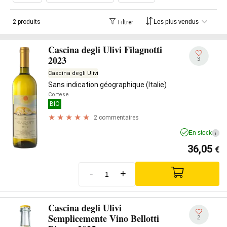
laisse une persistance légèrement amandée. Il est également
très performant comme base
de vin mousseux
, aussi bien
2 produits
Filtrer
selon le style prosecco que dans la méthode classique.
Cascina degli Ulivi Filagnotti
2023
3
Cascina degli Ulivi
Sans indication géographique (Italie)
Cortese
BIO
2 commentaires
En stock
i
36,05
€
-
+
Cascina degli Ulivi
Semplicemente Vino Bellotti
2