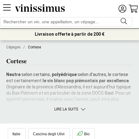
Livraison offerte à partir de 200 €
Cépages
/
Cortese
Cortese
Neutre
selon certains,
polyédrique
selon d'autres, le cortese
est certainement
le vin blanc pop
piémontais par excellence
.
Originaire de la province d'Alessandria, il est aujourd'hui typique
du Bas Piémont et en particulier de la zone DOCG
Gavi
. Pour un
apéritif piémontais, il rivalise avec l'arneis, peut-être plus
complexe, mais pas moins
satisfaisant
. Jaune paille aux
LIRE LA SUITE
reflets verdâtres, il exprime généralement des notes simples
d
e fleurs blanches et de fruits délicats, avec des nuances de
minéraux et d'herbes sauvages
.
Frais
et sapide, de
structure
contenue
- sauf dans les versions qui subissent un peu
Italie
Cascina degli Ulivi
Bio
d’affinage sur les lies - il ne connaît généralement que
l'acier
et