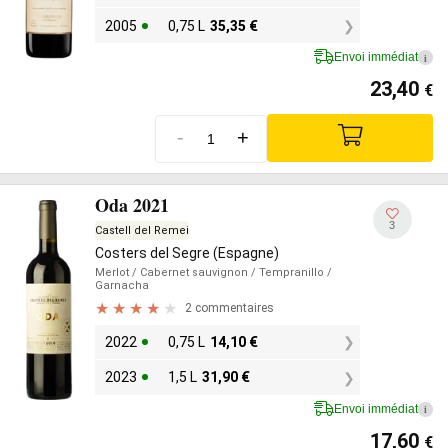
2005
0,75 L
35,35
€
Envoi immédiat
i
23,40
€
-
+
Oda 2021
3
Castell del Remei
Costers del Segre (Espagne)
Merlot
/ Cabernet sauvignon
/ Tempranillo
/
Garnacha
2 commentaires
2022
0,75 L
14,10
€
2023
1,5 L
31,90
€
Envoi immédiat
i
17,60
€