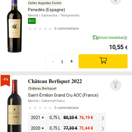
4
Celler Avgvstvs Forvm
Penedès (Espagne)
Merlot
/ Garnacha
/ Tempranillo
BIO
0 commentaire
Envoi immédiat
i
10,55
€
-
+
Château Berliquet 2022
-5%
6
Château Berliquet
Saint-Émilion Grand Cru AOC (France)
Merlot
/ Cabernet franc
0 commentaire
2021
0,75 L
80,20
€
76,19
€
2020
0,75 L
77,30
€
73,44
€