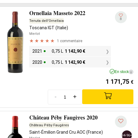
Ornellaia Masseto 2022
8
Tenuta dell'Ornellaia
Toscana IGT (Italie)
Merlot
1 commentaire
2021
0,75 L
1 142,90
€
2020
0,75 L
1 142,90
€
En stock
i
1 171,75
€
-
+
Château Péby Faugères 2020
Château Péby Faugères
Saint-Émilion Grand Cru AOC (France)
94-96+