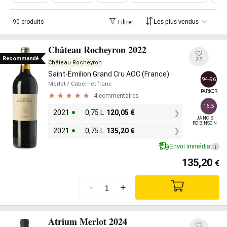
90 produits
Filtrer
Château Rocheyron 2022
Recommandé
22
Château Rocheyron
Saint-Émilion Grand Cru AOC (France)
94-96
Merlot
/ Cabernet franc
PARKER
4 commentaires
16.5
2021
0,75 L
120,05
€
JANCIS

ROBINSON
2021
0,75 L
135,20
€
Envoi immédiat
i
135,20
€
-
+
Atrium Merlot 2024