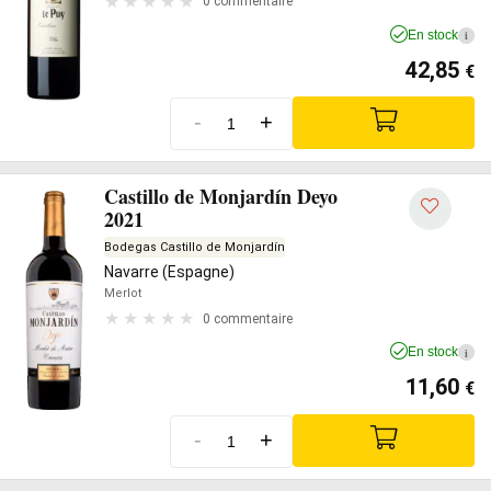
0 commentaire
En stock
i
42,85
€
-
+
Castillo de Monjardín Deyo
2021
Bodegas Castillo de Monjardín
Navarre (Espagne)
Merlot
0 commentaire
En stock
i
11,60
€
-
+