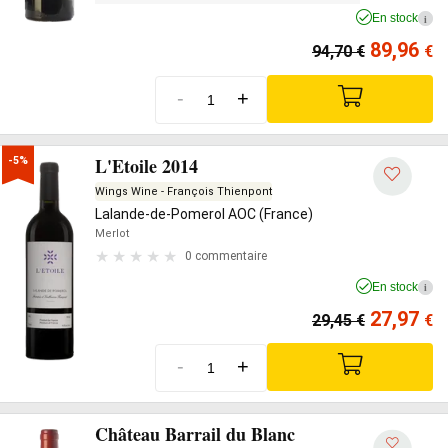
En stock
i
89,96
94,70
€
€
-
+
L'Etoile 2014
-5%
Wings Wine - François Thienpont
Lalande-de-Pomerol AOC (France)
Merlot
0 commentaire
En stock
i
27,97
29,45
€
€
-
+
Château Barrail du Blanc