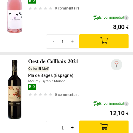
BIO
0 commentaire
Envoi immédiat
i
8,00
€
-
+
Oest de Collbaix 2021
1
Celler El Molí
Pla de Bages (Espagne)
Merlot
/ Syrah
/ Mandó
BIO
0 commentaire
Envoi immédiat
i
12,10
€
-
+