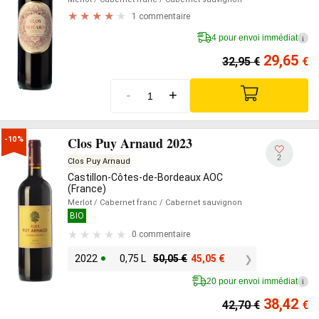
1 commentaire
4 pour envoi immédiat
i
29,65
32,95
€
€
-
+
Clos Puy Arnaud 2023
-10%
2
Clos Puy Arnaud
Castillon-Côtes-de-Bordeaux AOC
(France)
Merlot
/ Cabernet franc
/ Cabernet sauvignon
BIO
0 commentaire
2022
0,75 L
50,05
€
45,05
€
20 pour envoi immédiat
i
38,42
42,70
€
€