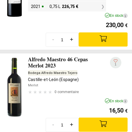
2021
0,75 L
226,75
€
En stock
i
230,00
€
-
+
Alfredo Maestro 46 Cepas
Merlot 2023
1
Bodega Alfredo Maestro Tejero
Castille-et-León (Espagne)
Merlot
0 commentaire
En stock
i
16,50
€
-
+