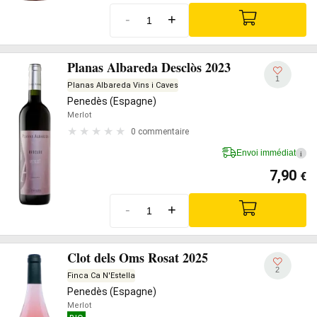
-
+
Planas Albareda Desclòs 2023
1
Planas Albareda Vins i Caves
Penedès (Espagne)
Merlot
0 commentaire
Envoi immédiat
i
7,90
€
-
+
Clot dels Oms Rosat 2025
2
Finca Ca N'Estella
Penedès (Espagne)
Merlot