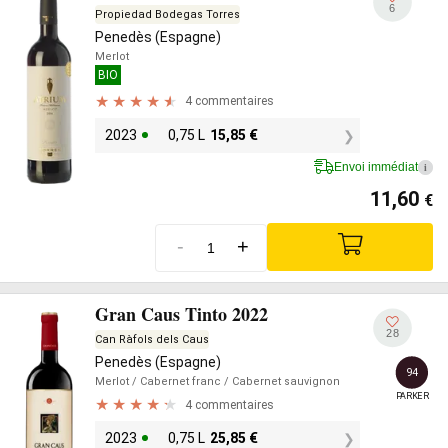
6
Propiedad Bodegas Torres
Penedès (Espagne)
Merlot
BIO
4 commentaires
2023
0,75 L
15,85
€
Envoi immédiat
i
11,60
€
-
+
Gran Caus Tinto 2022
28
Can Ràfols dels Caus
Penedès (Espagne)
94
Merlot
/ Cabernet franc
/ Cabernet sauvignon
PARKER
4 commentaires
2023
0,75 L
25,85
€