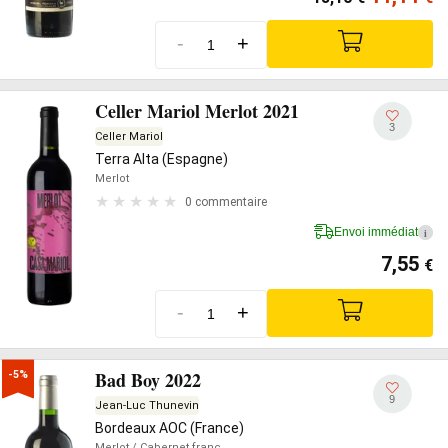
-
+
Celler Mariol Merlot 2021
3
Celler Mariol
Terra Alta (Espagne)
Merlot
0 commentaire
Envoi immédiat
i
7,55
€
-
+
Bad Boy 2022
-5%
9
Jean-Luc Thunevin
Bordeaux AOC (France)
Merlot
/ Cabernet franc