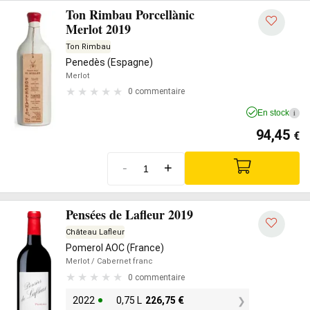
Ton Rimbau Porcellànic
Merlot 2019
Ton Rimbau
Penedès (Espagne)
Merlot
0 commentaire
En stock
i
94,45
€
-
+
Pensées de Lafleur 2019
Château Lafleur
Pomerol AOC (France)
Merlot
/ Cabernet franc
0 commentaire
2022
0,75 L
226,75
€