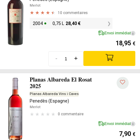
Merlot
10 commentaires
2004
0,75 L
28,40
€
Envoi immédiat
i
18,95
€
-
+
Planas Albareda El Rosat
2025
Planas Albareda Vins i Caves
Penedès (Espagne)
Merlot
0 commentaire
Envoi immédiat
i
7,90
€