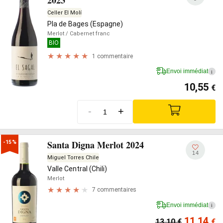
2023
Celler El Molí
Pla de Bages (Espagne)
Merlot
/ Cabernet franc
BIO
1 commentaire
Envoi immédiat
i
10,55
€
-
+
Santa Digna Merlot 2024
-15%
14
Miguel Torres Chile
Valle Central (Chili)
Merlot
7 commentaires
Envoi immédiat
i
11,14
13,10
€
€