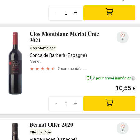
-
+
Clos Montblanc Merlot Únic
2021
4
Clos Montblanc
Conca de Barberà (Espagne)
Merlot
2 commentaires
7 pour envoi immédiat
i
10,55
€
-
+
Bernat Oller 2020
1
Oller del Mas
Pla de Bages (Espagne)