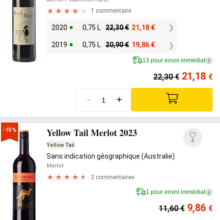
1 commentaire
2020
0,75 L
22,30
€
21,18
€
2019
0,75 L
20,90
€
19,86
€
13 pour envoi immédiat
i
21,18
22,30
€
€
-
+
Yellow Tail Merlot 2023
-15%
4
Yellow Tail
Sans indication géographique (Australie)
Merlot
2 commentaires
1 pour envoi immédiat
i
9,86
11,60
€
€