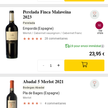
Perelada Finca Malaveïna
2023
44
Perelada
92
Empordà (Espagne)
TIM

Merlot
/ Cabernet sauvignon
/ Cabernet franc
ATKIN
28 commentaires
19 pour envoi immédiat
i
23,95
€
-
+
Abadal 5 Merlot 2021
6
Bodegas Abadal
Pla de Bages (Espagne)
Merlot
4 commentaires