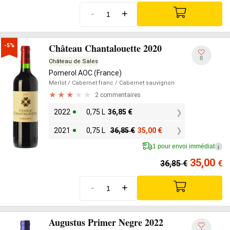
-
+
Château Chantalouette 2020
-5%
8
Château de Sales
Pomerol AOC (France)
Merlot
/ Cabernet franc
/ Cabernet sauvignon
2 commentaires
2022
0,75 L
36,85
€
2021
0,75 L
36,85
€
35,00
€
1 pour envoi immédiat
i
35,00
36,85
€
€
-
+
Augustus Primer Negre 2022