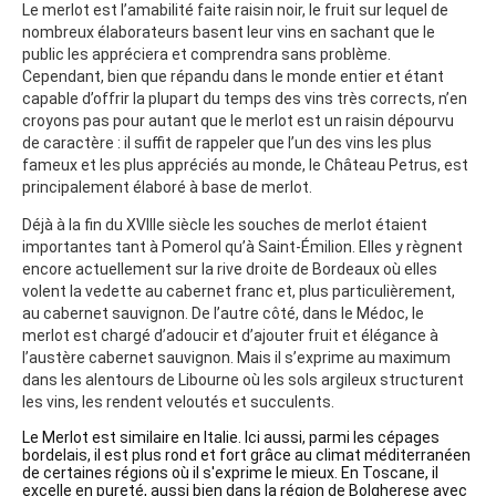
Le merlot est l’amabilité faite raisin noir, le fruit sur lequel de
nombreux élaborateurs basent leur vins en sachant que le
public les appréciera et comprendra sans problème.
Cependant, bien que répandu dans le monde entier et étant
capable d’offrir la plupart du temps des vins très corrects, n’en
croyons pas pour autant que le merlot est un raisin dépourvu
de caractère : il suffit de rappeler que l’un des vins les plus
fameux et les plus appréciés au monde, le Château Petrus, est
principalement élaboré à base de merlot.
Déjà à la fin du XVIIIe siècle les souches de merlot étaient
importantes tant à Pomerol qu’à Saint-Émilion. Elles y règnent
encore actuellement sur la rive droite de Bordeaux où elles
volent la vedette au cabernet franc et, plus particulièrement,
au cabernet sauvignon. De l’autre côté, dans le Médoc, le
merlot est chargé d’adoucir et d’ajouter fruit et élégance à
l’austère cabernet sauvignon. Mais il s’exprime au maximum
dans les alentours de Libourne où les sols argileux structurent
les vins, les rendent veloutés et succulents.
Le Merlot est similaire en Italie. Ici aussi, parmi les cépages
bordelais, il est plus rond et fort grâce au climat méditerranéen
de certaines régions où il s'exprime le mieux. En Toscane, il
excelle en pureté, aussi bien dans la région de Bolgherese avec