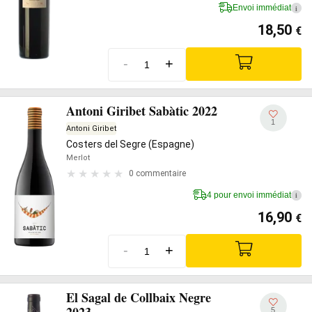
Envoi immédiat
i
18,50
€
-
+
Antoni Giribet Sabàtic 2022
1
Antoni Giribet
Costers del Segre (Espagne)
Merlot
0 commentaire
4 pour envoi immédiat
i
16,90
€
-
+
El Sagal de Collbaix Negre
5