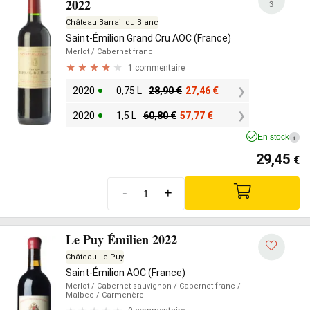
2022
3
Château Barrail du Blanc
Saint-Émilion Grand Cru AOC (France)
Merlot
/ Cabernet franc
1 commentaire
2020
0,75 L
28,90
€
27,46
€
2020
1,5 L
60,80
€
57,77
€
En stock
i
29,45
€
-
+
Le Puy Émilien 2022
Château Le Puy
Saint-Émilion AOC (France)
Merlot
/ Cabernet sauvignon
/ Cabernet franc
/
Malbec
/ Carmenère