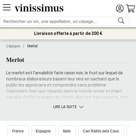
Livraison offerte à partir de 200 €
Cépages
/
Merlot
Merlot
Le merlot est l’amabilité faite raisin noir, le fruit sur lequel de
nombreux élaborateurs basent leur vins en sachant que le
public les appréciera et comprendra sans problème.
Cependant, bien que répandu dans le monde entier et étant
capable d’offrir la plupart du temps des vins très corrects, n’en
croyons pas pour autant que le merlot est un raisin dépourvu
LIRE LA SUITE
de caractère : il suffit de rappeler que l’un des vins les plus
fameux et les plus appréciés au monde, le Château Petrus, est
principalement élaboré à base de merlot.
France
Espagne
Italie
Can Ràfols dels Caus
Ch