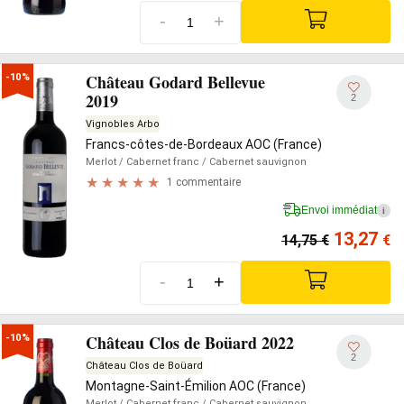
-
+
Château Godard Bellevue
-10%
2019
2
Vignobles Arbo
Francs-côtes-de-Bordeaux AOC (France)
Merlot
/ Cabernet franc
/ Cabernet sauvignon
1 commentaire
Envoi immédiat
i
13,27
14,75
€
€
-
+
Château Clos de Boüard 2022
-10%
2
Château Clos de Boüard
Montagne-Saint-Émilion AOC (France)
Merlot
/ Cabernet franc
/ Cabernet sauvignon