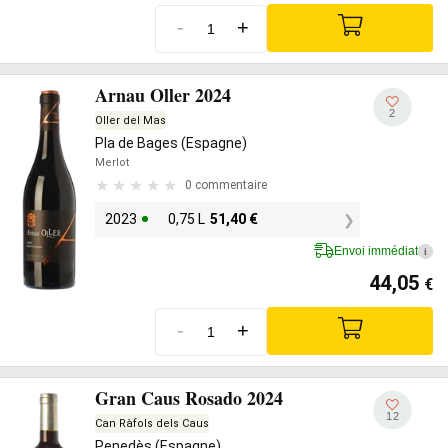
-
+
Arnau Oller 2024
2
Oller del Mas
Pla de Bages (Espagne)
Merlot
0 commentaire
2023
0,75 L
51,40
€
Envoi immédiat
i
44,05
€
-
+
Gran Caus Rosado 2024
12
Can Ràfols dels Caus
Penedès (Espagne)