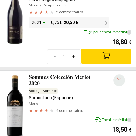
Merlot
/ Picapoll negro
2 commentaires
2021
0,75 L
20,50
€
2 pour envoi immédiat
i
18,80
€
-
+
Sommos Colección Merlot
2020
1
Bodega Sommos
Somontano (Espagne)
Merlot
4 commentaires
Envoi immédiat
i
18,50
€