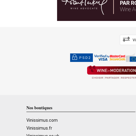
PAR R
Wine A
V
PSD2
Nos boutiques
Vinissimus.com
Vinissimus.fr