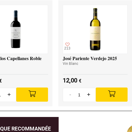
213
los Capellanes Roble
José Pariente Verdejo 2025
Vin Blanc
12,00
€
€
+
-
+
IQUE RECOMMANDÉE