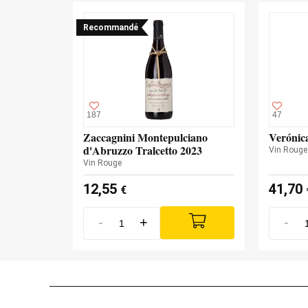
Recommandé
187
47
Zaccagnini Montepulciano
Verónic
d'Abruzzo Tralcetto 2023
Vin Rouge
Vin Rouge
12,55
41,70
€
-
+
-