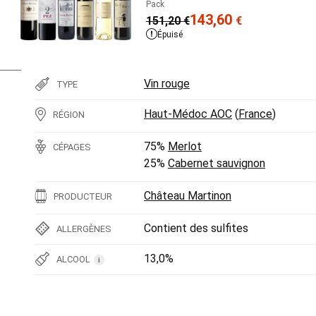
Pack
143,60
151,20
€
€
Épuisé
Vin rouge
TYPE
Haut-Médoc AOC
(
France
)
RÉGION
75%
Merlot
CÉPAGES
25%
Cabernet sauvignon
Château Martinon
PRODUCTEUR
Contient des sulfites
ALLERGÈNES
13,0%
ALCOOL
i