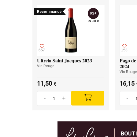
Recommandé
93+
PARKER
657
153
Ultreia Saint Jacques 2023
Pago de 
2024
Vin Rouge
Vin Rouge
11,50
16,15
€
-
+
-
BOUT