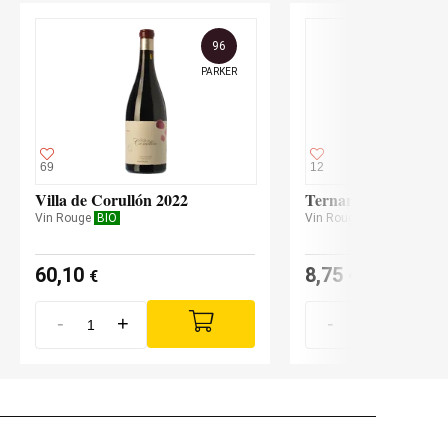
96
PARKER
69
12
Villa de Corullón 2022
Ternario 1 2019
Vin Rouge
BIO
Vin Rouge
BIO
60,10
8,75
€
€
-
+
-
+