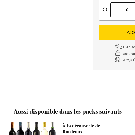
-
AJO
Livraiso
Assura
4.74/5
É
Aussi disponible dans les packs suivants
À la découverte de
Bordeaux