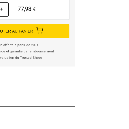
77,98
+
€
UTER AU PANIER
n offerte à partir de 200 €
nce et garantie de remboursement
valuation du Trusted Shops