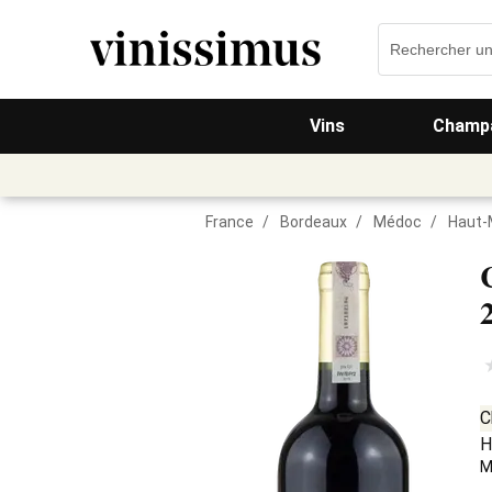
Vins
Champa
France
/
Bordeaux
/
Médoc
/
Haut-
C
H
M