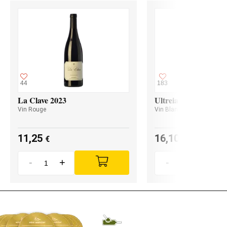
44
183
La Clave 2023
Ultreia Godello 2024
Vin Rouge
Vin Blanc
11,25
16,10
€
€
-
+
-
+