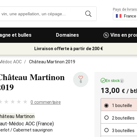
Pays de livrais
gne et bulles
Domaines
Vins en pr
Livraison offerte à partir de 200 €
Médoc AOC
/
Château Martinon 2019
Château Martinon
En stock
i
6
2019
13,00
€
/ bt
0 commentaire
1 bouteille
hâteau Martinon
2 bouteilles
aut-Médoc AOC
(
France
)
erlot
/
Cabernet sauvignon
3 bouteilles