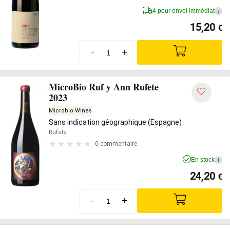
4 pour envoi immédiat
i
15,20
€
-
+
MicroBio Ruf y Ann Rufete
2023
Microbio Wines
Sans indication géographique (Espagne)
Rufete
0 commentaire
En stock
i
24,20
€
-
+