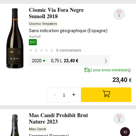
Còsmic Via Fora Negre
Sumoll 2018
4
Còsmic Vinyaters
Sans indication géographique (Espagne)
Sumoll
BIO
0 commentaire
2020
0,75 L
23,40
€
2 pour envoi immédiat
i
23,40
€
-
+
Mas Candí Prohibit Brut
Nature 2023
3
Mas Candí
92
Corpinnat (Espagne)