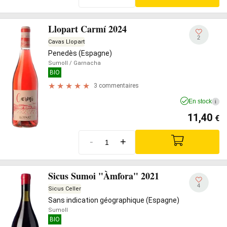
Llopart Carmí 2024
2
Cavas Llopart
Penedès (Espagne)
Sumoll
/ Garnacha
BIO
3 commentaires
En stock
i
11,40
€
-
+
Sicus Sumoi "Àmfora" 2021
4
Sicus Celler
Sans indication géographique (Espagne)
Sumoll
BIO