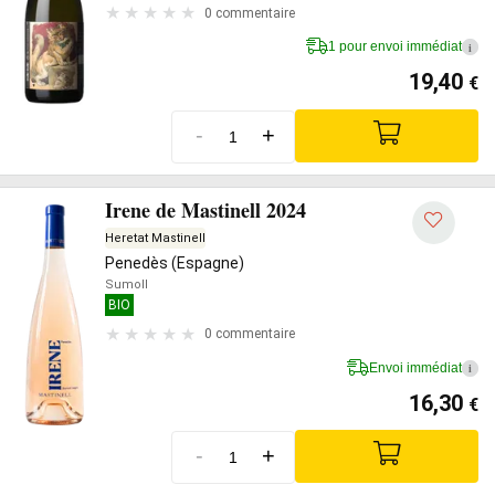
0 commentaire
1 pour envoi immédiat
i
19,40
€
-
+
Irene de Mastinell 2024
Heretat Mastinell
Penedès (Espagne)
Sumoll
BIO
0 commentaire
Envoi immédiat
i
16,30
€
-
+