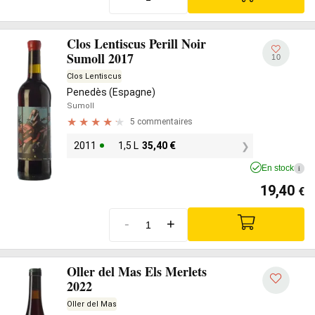
Clos Lentiscus Perill Noir
Sumoll 2017
10
Clos Lentiscus
Penedès (Espagne)
Sumoll
5 commentaires
2011
1,5 L
35,40
€
En stock
i
19,40
€
-
+
Oller del Mas Els Merlets
2022
Oller del Mas