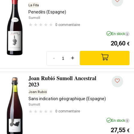
La Fita
Penedès (Espagne)
Sumoll
0 commentaire
En stock
i
20,60
€
-
+
Joan Rubió Sumoll Ancestral
2023
Joan Rubió
Sans indication géographique (Espagne)
Sumoll
0 commentaire
En stock
i
27,55
€