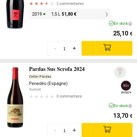
2 commentaires
2019
1,5 L
51,80
€
En stock
i
25,10
€
-
+
Pardas Sus Scrofa 2024
7
Celler Pardas
Penedès (Espagne)
93+
Sumoll
PARKER
0 commentaire
En stock
i
13,70
€
-
+