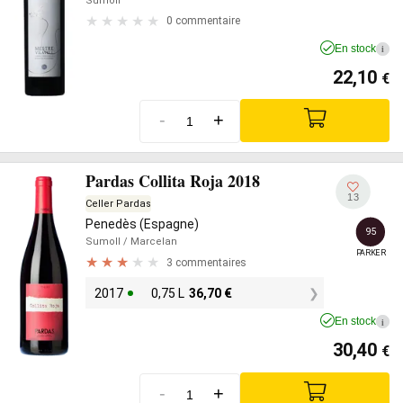
Sumoll
0 commentaire
En stock
i
22,10
€
-
+
Pardas Collita Roja 2018
13
Celler Pardas
Penedès (Espagne)
95
Sumoll
/ Marcelan
PARKER
3 commentaires
2017
0,75 L
36,70
€
En stock
i
30,40
€
-
+