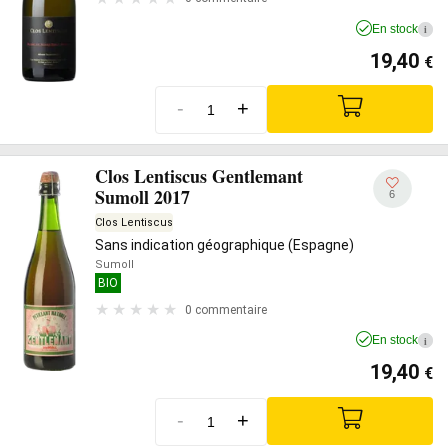
En stock
i
19,40
€
-
+
Clos Lentiscus Gentlemant
Sumoll 2017
6
Clos Lentiscus
Sans indication géographique (Espagne)
Sumoll
BIO
0 commentaire
En stock
i
19,40
€
-
+