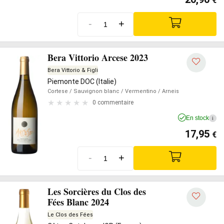
€
-
+
Bera Vittorio Arcese 2023
Bera Vittorio & Figli
Piemonte DOC (Italie)
Cortese
/ Sauvignon blanc
/ Vermentino
/ Arneis
0 commentaire
En stock
i
17,95
€
-
+
Les Sorcières du Clos des
Fées Blanc 2024
Le Clos des Fées