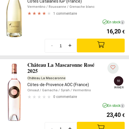
Côtes Catalanes IGP (France)
Vermentino
/ Roussanne
/ Grenache blanc
1 commentaire
En stock
i
16,20
€
-
+
Château La Mascaronne Rosé
2025
Château La Mascaronne
91
Côtes-de-Provence AOC (France)
PARKER
Cinsaut
/ Garnacha
/ Syrah
/ Vermentino
0 commentaire
En stock
i
23,40
€
-
+