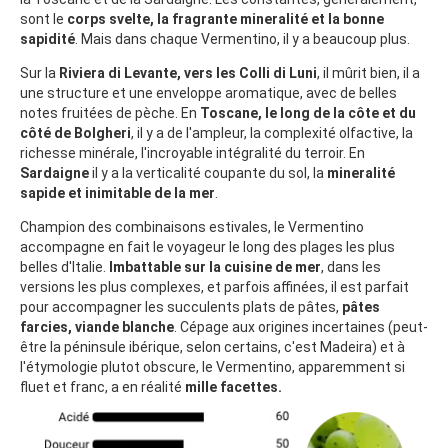
sont le
corps svelte, la fragrante mineralité et la bonne
sapidité
. Mais dans chaque Vermentino, il y a beaucoup plus.
Sur la
Riviera di Levante, vers les Colli di Luni
, il mûrit bien, il a
une structure et une enveloppe aromatique, avec de belles
notes fruitées de pèche. En
Toscane, le long de la côte et du
côté de Bolgheri
, il y a de l'ampleur, la complexité olfactive, la
richesse minérale, l'incroyable intégralité du terroir. En
Sardaigne
il y a la verticalité coupante du sol, la
mineralité
sapide et inimitable de la mer
.
Champion des combinaisons estivales, le Vermentino
accompagne en fait le voyageur le long des plages les plus
belles d'Italie.
Imbattable sur la cuisine de mer
, dans les
versions les plus complexes, et parfois affinées, il est parfait
pour accompagner les succulents plats de pâtes,
pâtes
farcies, viande blanche
. Cépage aux origines incertaines (peut-
être la péninsule ibérique, selon certains, c'est Madeira) et à
l'étymologie plutot obscure, le Vermentino, apparemment si
fluet et franc, a en réalité
mille facettes.