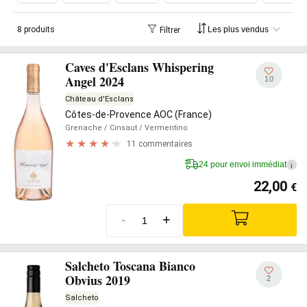
8 produits
Filtrer
Caves d'Esclans Whispering
Angel 2024
10
Château d'Esclans
Côtes-de-Provence AOC (France)
Grenache
/ Cinsaut
/ Vermentino
11 commentaires
24 pour envoi immédiat
i
22,00
€
-
+
Salcheto Toscana Bianco
Obvius 2019
2
Salcheto