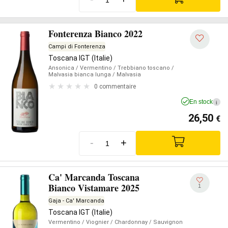
Fonterenza Bianco 2022
Campi di Fonterenza
Toscana IGT (Italie)
Ansonica
/ Vermentino
/ Trebbiano toscano
/
Malvasia bianca lunga
/ Malvasia
0 commentaire
En stock
i
26,50
€
-
+
Ca' Marcanda Toscana
Bianco Vistamare 2025
1
Gaja - Ca' Marcanda
Toscana IGT (Italie)
Vermentino
/ Viognier
/ Chardonnay
/ Sauvignon