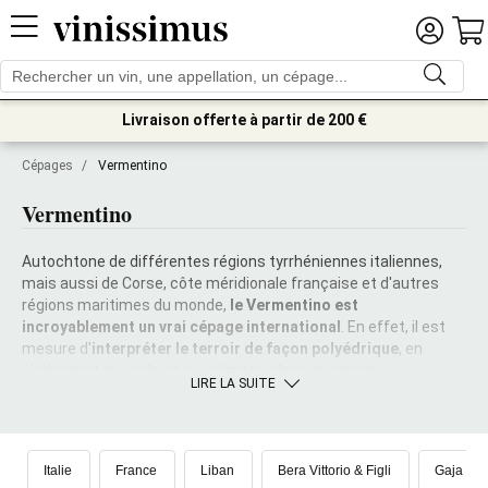
Livraison offerte à partir de 200 €
Cépages
/
Vermentino
Vermentino
Autochtone de différentes régions tyrrhéniennes italiennes,
mais aussi de Corse, côte méridionale française et d'autres
régions maritimes du monde,
le Vermentino est
incroyablement un vrai cépage international
. En effet, il est
mesure d'
interpréter le terroir de façon polyédrique
, en
s'adaptant aux sols et aux climats, classiquement
LIRE LA SUITE
méditerranéens, à différents niveaux de richesse et
maturation. En Italie, le Vermentino est typique de la Ligurie, de
la Toscane et de la Sardaigne. Les constantes, généralement,
sont le
corps svelte, la fragrante mineralité et la bonne
Italie
France
Liban
Bera Vittorio & Figli
Gaja - C
sapidité
. Mais dans chaque Vermentino, il y a beaucoup plus.