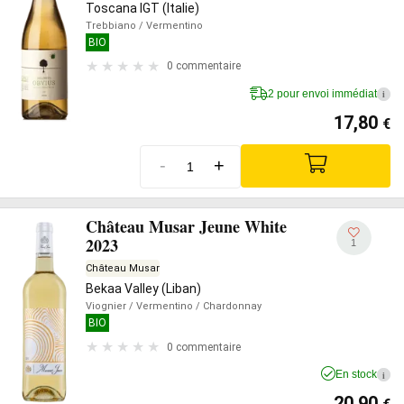
Toscana IGT (Italie)
Trebbiano
/ Vermentino
BIO
0 commentaire
2 pour envoi immédiat
i
17,80
€
-
+
Château Musar Jeune White
2023
1
Château Musar
Bekaa Valley (Liban)
Viognier
/ Vermentino
/ Chardonnay
BIO
0 commentaire
En stock
i
20,90