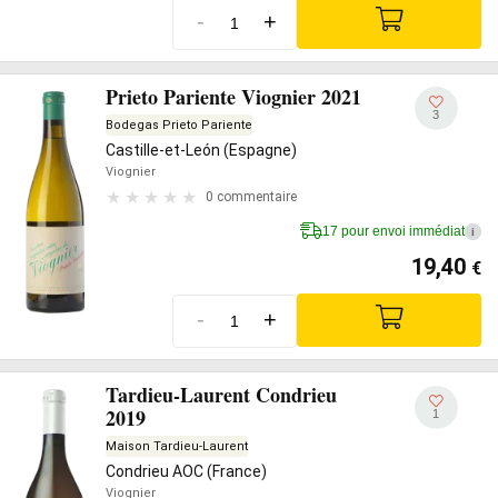
-
+
Prieto Pariente Viognier 2021
3
Bodegas Prieto Pariente
Castille-et-León (Espagne)
Viognier
0 commentaire
17 pour envoi immédiat
i
19,40
€
-
+
Tardieu-Laurent Condrieu
2019
1
Maison Tardieu-Laurent
Condrieu AOC (France)
Viognier