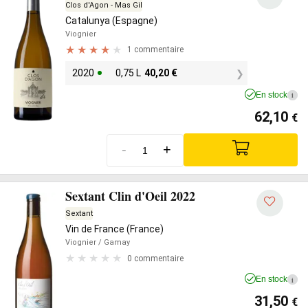
Clos d'Agon - Mas Gil
Catalunya (Espagne)
Viognier
1 commentaire
2020
0,75 L
40,20
€
En stock
i
62,10
€
-
+
Sextant Clin d'Oeil 2022
Sextant
Vin de France (France)
Viognier
/ Gamay
0 commentaire
En stock
i
31,50
€