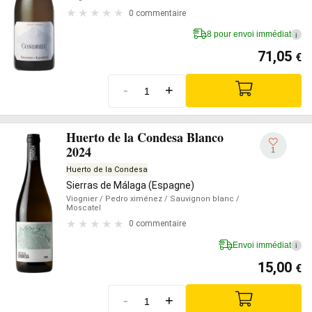
0 commentaire
8 pour envoi immédiat
i
71,05
€
-
+
Huerto de la Condesa Blanco
2024
1
Huerto de la Condesa
Sierras de Málaga (Espagne)
Viognier
/ Pedro ximénez
/ Sauvignon blanc
/
Moscatel
0 commentaire
Envoi immédiat
i
15,00
€
-
+