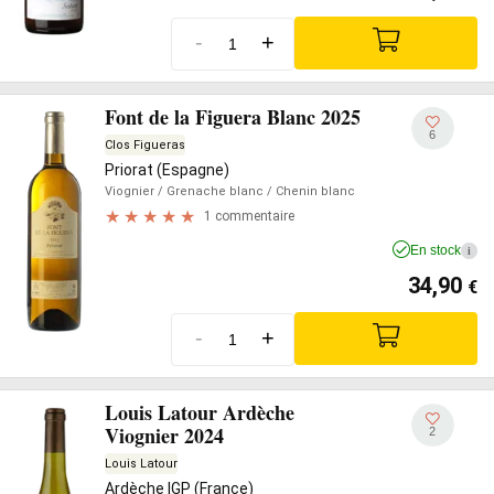
-
+
Font de la Figuera Blanc 2025
6
Clos Figueras
Priorat (Espagne)
Viognier
/ Grenache blanc
/ Chenin blanc
1 commentaire
En stock
i
34,90
€
-
+
Louis Latour Ardèche
Viognier 2024
2
Louis Latour
Ardèche IGP (France)