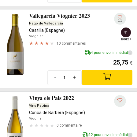
Vallegarcía Viognier 2023
11
Pago de Vallegarcía
Castilla (Espagne)
91
Viognier
PARKER
10 commentaires
4 pour envoi immédiat
i
25,75
€
-
+
Vinya els Pals 2022
Vins Petxina
Conca de Barberà (Espagne)
Viognier
0 commentaire
12 pour envoi immédiat
i