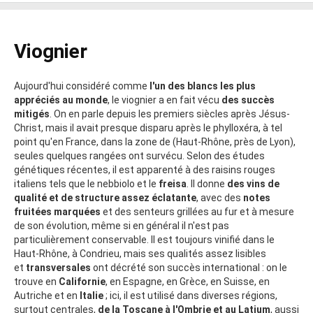
Viognier
Aujourd'hui considéré comme
l'un des blancs les plus
appréciés au monde
, le viognier a en fait vécu
des succès
mitigés
. On en parle depuis les premiers siècles après Jésus-
Christ, mais il avait presque disparu après le phylloxéra, à tel
point qu'en France, dans la zone de (Haut-Rhône, près de Lyon),
seules quelques rangées ont survécu. Selon des études
génétiques récentes, il est apparenté à des raisins rouges
italiens tels que le nebbiolo et le
freisa
. Il donne
des vins de
qualité et de structure assez éclatante
, avec des
notes
fruitées marquées
et des senteurs grillées au fur et à mesure
de son évolution, même si en général il n'est pas
particulièrement conservable. Il est toujours vinifié dans le
Haut-Rhône, à Condrieu, mais ses qualités assez lisibles
et
transversales
ont décrété son succès international : on le
trouve en
Californie
, en Espagne, en Grèce, en Suisse, en
Autriche et en
Italie
; ici, il est utilisé dans diverses régions,
surtout centrales,
de la Toscane à l'Ombrie et au Latium
, aussi