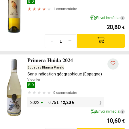
BIO
1 commentaire
Envoi immédiat
i
20,80
€
-
+
Primera Huida 2024
Bodegas Blanca Parejo
Sans indication géographique (Espagne)
Viognier
BIO
0 commentaire
2022
0,75 L
12,20
€
Envoi immédiat
i
10,60
€