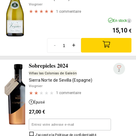
Viognier
1 commentaire
En stock
i
15,10
€
-
+
Sobrepieles 2024
2
Viñas las Colonias de Galeón
Sierra Norte de Sevilla (Espagne)
Viognier
1 commentaire
Épuisé
27,00
€
J'accepte la
Politique de confidentialité
.