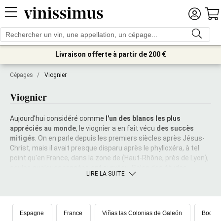
Livraison offerte à partir de 200 €
Cépages
/
Viognier
Viognier
Aujourd'hui considéré comme
l'un des blancs les plus
appréciés au monde
, le viognier a en fait vécu
des succès
mitigés
. On en parle depuis les premiers siècles après Jésus-
Christ, mais il avait presque disparu après le phylloxéra, à tel
point qu'en France, dans la zone de (Haut-Rhône, près de Lyon),
seules quelques rangées ont survécu. Selon des études
LIRE LA SUITE
génétiques récentes, il est apparenté à des raisins rouges
italiens tels que le nebbiolo et le
freisa
. Il donne
des vins de
qualité et de structure assez éclatante
, avec des
notes
fruitées marquées
et des senteurs grillées au fur et à mesure
Espagne
France
Viñas las Colonias de Galeón
Bodega
de son évolution, même si en général il n'est pas