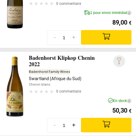
0 commentaire
1 pour envoi immédiat
i
89,00
€
-
+
Badenhorst Klipkop Chenin
2022
1
Badenhorst Family Wines
Swartland (Afrique du Sud)
Chenin blanc
0 commentaire
En stock
i
50,30
€
-
+