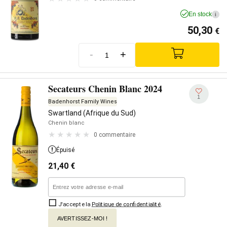
En stock
i
50,30
€
-
+
Secateurs Chenin Blanc 2024
1
Badenhorst Family Wines
Swartland (Afrique du Sud)
Chenin blanc
0 commentaire
Épuisé
21,40
€
J'accepte la
Politique de confidentialité
.
AVERTISSEZ-MOI !