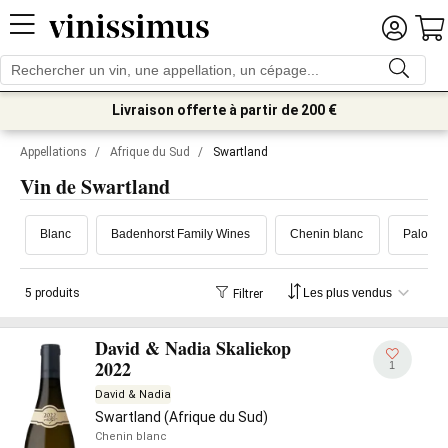
Livraison offerte à partir de 200 €
Appellations
/
Afrique du Sud
/
Swartland
Vin de Swartland
Blanc
Badenhorst Family Wines
Chenin blanc
Palomin
5 produits
Filtrer
David & Nadia Skaliekop
2022
1
David & Nadia
Swartland (Afrique du Sud)
Chenin blanc