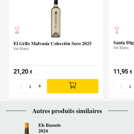
44
4
Santa Dig
El Grifo Malvasía Colección Seco 2025
Vin Blanc
Vin Blanc
21,20
11,95
€
€
-
+
-
Autres produits similaires
Els Bassots
2024