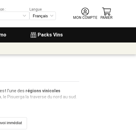
on :
Langue
MON COMPTE
PANIER
omo
Packs Vins
'est l'une des
régions vinicoles
o
, le Pisuerga la traverse du nord au sud.
voi immédiat