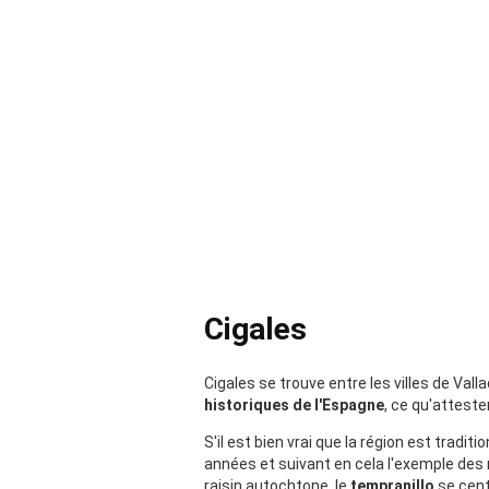
Cigales
Cigales se trouve entre les villes de Vall
historiques de l'Espagne
, ce qu'attest
S'il est bien vrai que la région est trad
années et suivant en cela l'exemple des
raisin autochtone, le
tempranillo
se centr