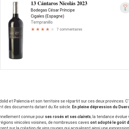
13 Cántaros Nicolás 2023
5
Bodegas César Príncipe
Cigales (Espagne)
Tempranillo
7 commentaires
adolid et Palencia et son territoire se répartit sur ces deux provinces. C
ent des documents datant du Xe siècle.
En pleine dépression du Duer
itionnellement connue pour
ses rosés et ses
clairets
, la tendance évolue
 régions vinicoles voisines, de nombreuses caves
ont adopté le goût
ent sur la création de vins rouges qui acquièrent ainsi une expression 