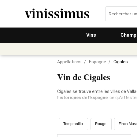
Vins
Champa
Appellations
/
Espagne
/
Cigales
Vin de Cigales
Cigales se trouve entre les villes de Vall
historiques de l'Espagne
, ce qu'attest
Tempranillo
Rouge
Finca Mus