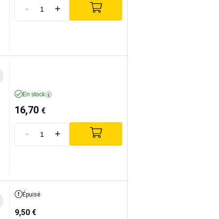
-
+
En stock
i
16,70
€
-
+
Épuisé
9,50
€