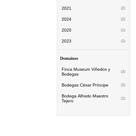
2021
(2)
2024
(2)
2020
(1)
2023
(1)
Domaines
Finca Museum Viñedos y
(3)
Bodegas
Bodegas César Príncipe
(2)
Bodega Alfredo Maestro
(1)
Tejero