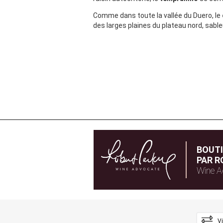
Comme dans toute la vallée du Duero, le
des larges plaines du plateau nord, sableu
BOUT
PAR R
Wine A
V