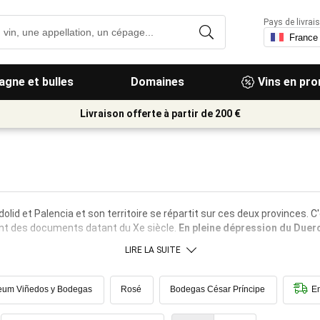
Pays de livrais
gne et bulles
Domaines
Vins en pr
Livraison offerte à partir de 200 €
adolid et Palencia et son territoire se répartit sur ces deux provinces. C
ent des documents datant du Xe siècle.
En pleine dépression du Duer
LIRE LA SUITE
eum Viñedos y Bodegas
Rosé
Bodegas César Príncipe
En