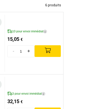
6 produits
10 pour envoi immédiat
i
15,05
€
-
+
3 pour envoi immédiat
i
32,15
€