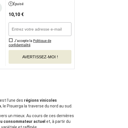
Épuisé
10,10
€
J'accepte la
Politique de
confidentialité
.
AVERTISSEZ-MOI !
'est l'une des
régions vinicoles
o
, le Pisuerga la traverse du nord au sud.
 vers un mieux. Au cours de ces dernières
 du consommateur actuel
et, à partir du
variétale et raffinée.