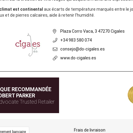
climat est continental
aux écarts de température marqués entre le jou
x et de pierres calcaires, aide à retenir l’humidité.
Plaza Corro Vaca, 3 47270 Cigales
+34 983 580 074
consejo@do-cigales.es
www.do-cigales.es
IQUE RECOMMANDÉE
OBERT PARKER
dvocate Trusted Retailer
Frais de livraison
irement bancaire