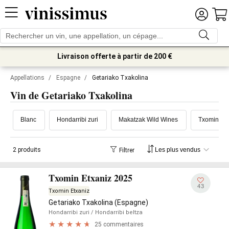
Livraison offerte à partir de 200 €
Appellations
/
Espagne
/
Getariako Txakolina
Vin de Getariako Txakolina
Blanc
Hondarribi zuri
Makatzak Wild Wines
Txomin Etx
2 produits
Filtrer
Txomin Etxaniz 2025
43
Txomin Etxaniz
Getariako Txakolina (Espagne)
Hondarribi zuri
/ Hondarribi beltza
25 commentaires