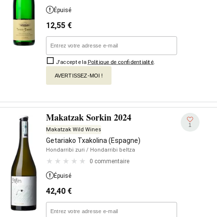
Épuisé
12,55
€
J'accepte la
Politique de confidentialité
.
AVERTISSEZ-MOI !
Makatzak Sorkin 2024
1
Makatzak Wild Wines
Getariako Txakolina (Espagne)
Hondarribi zuri
/ Hondarribi beltza
0 commentaire
Épuisé
42,40
€