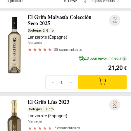
4 produits
Filtrer
El Grifo Malvasía Colección
Seco 2025
44
Bodegas El Grifo
Lanzarote (Espagne)
Malvasia
35 commentaires
13 pour envoi immédiat
i
21,20
€
-
+
El Grifo Lías 2023
22
Bodegas El Grifo
Lanzarote (Espagne)
Malvasia
7 commentaires