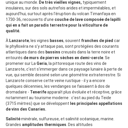
unique au monde.
De très vieilles vignes,
typiquement
insulaires, sur des sols autrefois arides et imperméables, et
aujourd'hui, surtout après l'éruption du volcan Timanfaya en
1730-36, recouverts d'une
couche de lave composée de lapilli
qui en a fait un paradis terrestre pour la viticulture de
qualité.
À
Lanzarote
, les vignes
basses
, souvent
franches de pied
car
le phylloxéra ne s'y attaque pas, sont protégées des courants
atlantiques dans des
bassins
creusés dans la terre noire et
entourés
de murs de pierres sèches en demi-cercle
. Se
promener sur La
Geria
, la pittoresque route des vins de
Lanzarote, c'est s'immerger dans ce paysage lunaire à perte de
vue, qui semble dessiné selon une géométrie extraterrestre. Si
Lanzarote conserve cette veine rustique - il y a encore
quelques décennies, les vendanges se faisaient à dos de
dromadaire -
Tenerife
apparaît plus évoluée et réceptive, grâce
notamment au tourisme moderne : c'est au pied du Teide
(3715 mètres) que se développent
les principales appellations
de vins des Canaries.
Salinité
minérale, sulfureuse, et salinité océanique, marine.
Grandes
amplitudes thermiques
. Des altitudes