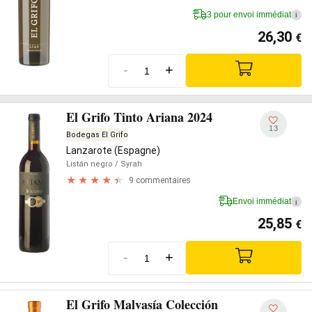
3 pour envoi immédiat
i
26,30
€
-
+
El Grifo Tinto Ariana 2024
13
Bodegas El Grifo
Lanzarote (Espagne)
Listán negro
/ Syrah
9 commentaires
Envoi immédiat
i
25,85
€
-
+
El Grifo Malvasía Colección