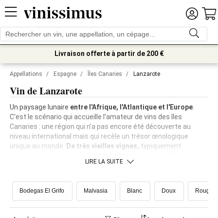
Livraison offerte à partir de 200 €
Appellations
/
Espagne
/
Îles Canaries
/
Lanzarote
Vin de Lanzarote
Un paysage lunaire
entre l'Afrique, l'Atlantique et l'Europe
.
C'est le scénario qui accueille l'amateur de vins des îles
Canaries : une région qui n'a pas encore été découverte au
niveau international mais qui recèle un trésor œnologique
unique au monde.
De très vieilles vignes,
typiquement
insulaires, sur des sols autrefois arides et imperméables, et
LIRE LA SUITE
aujourd'hui, surtout après l'éruption du volcan Timanfaya en
1730-36, recouverts d'une
couche de lave composée de lapilli
qui en a fait un paradis terrestre pour la viticulture de
Bodegas El Grifo
Malvasia
Blanc
Doux
Rouge
qualité.