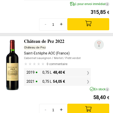
1 pour envoi immédiat
i
315,85
€
-
+
Château de Pez 2022
4
Château de Pez
Saint-Estèphe AOC (France)
Cabernet sauvignon
/ Merlot
/ Petit verdot
0 commentaire
2019
0,75 L
48,40
€
2021
0,75 L
54,05
€
En stock
i
58,40
€
-
+