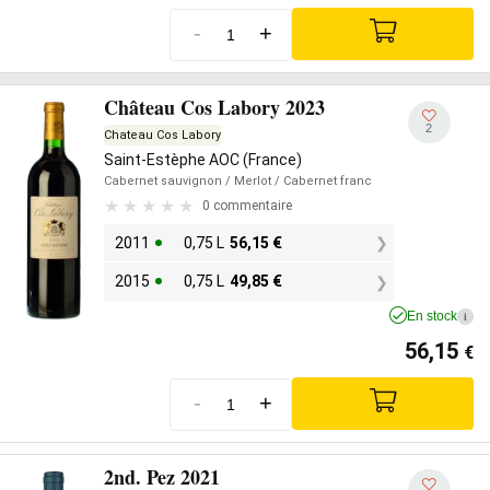
-
+
Château Cos Labory 2023
2
Chateau Cos Labory
Saint-Estèphe AOC (France)
Cabernet sauvignon
/ Merlot
/ Cabernet franc
0 commentaire
2011
0,75 L
56,15
€
2015
0,75 L
49,85
€
En stock
i
56,15
€
-
+
2nd. Pez 2021