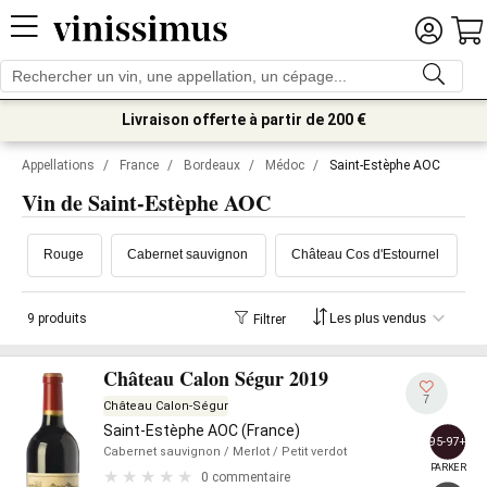
Livraison offerte à partir de 200 €
Appellations
/
France
/
Bordeaux
/
Médoc
/
Saint-Estèphe AOC
Vin de Saint-Estèphe AOC
Rouge
Cabernet sauvignon
Château Cos d'Estournel
9 produits
Filtrer
Château Calon Ségur 2019
7
Château Calon-Ségur
Saint-Estèphe AOC (France)
95-97+
Cabernet sauvignon
/ Merlot
/ Petit verdot
PARKER
0 commentaire