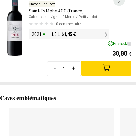
2
Château de Pez
Saint-Estèphe AOC (France)
Cabernet sauvignon
/ Merlot
/ Petit verdot
0 commentaire
2021
1,5 L
61,45
€
En stock
i
30,80
€
-
+
Caves emblématiques