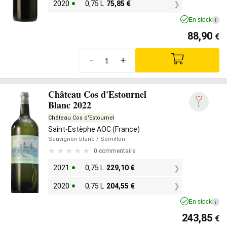
2020
0,75 L
75,85
€
En stock
i
88,90
€
-
+
Château Cos d'Estournel
Blanc 2022
1
Château Cos d'Estournel
Saint-Estèphe AOC (France)
Sauvignon blanc
/ Sémillon
0 commentaire
2021
0,75 L
229,10
€
2020
0,75 L
204,55
€
En stock
i
243,85
€