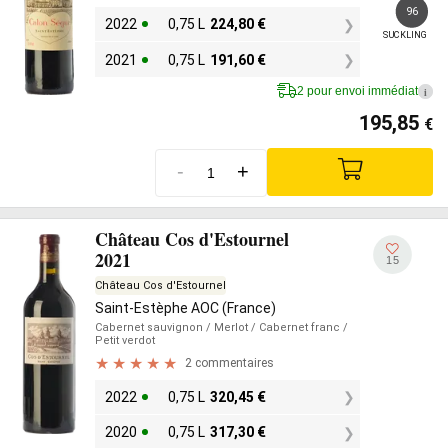
96
2022
0,75 L
224,80
€
SUCKLING
2021
0,75 L
191,60
€
2 pour envoi immédiat
i
195,85
€
-
+
Château Cos d'Estournel
2021
15
Château Cos d'Estournel
Saint-Estèphe AOC (France)
Cabernet sauvignon
/ Merlot
/ Cabernet franc
/
Petit verdot
2 commentaires
2022
0,75 L
320,45
€
2020
0,75 L
317,30
€