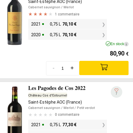
Saint-Estèphe AOC (France)
Cabernet sauvignon
/ Merlot
1 commentaire
2021
0,75 L
70,10
€
2020
0,75 L
70,10
€
En stock
i
80,90
€
-
+
Les Pagodes de Cos 2022
7
Château Cos d'Estournel
Saint-Estèphe AOC (France)
Cabernet sauvignon
/ Merlot
/ Petit verdot
0 commentaire
2021
0,75 L
77,30
€