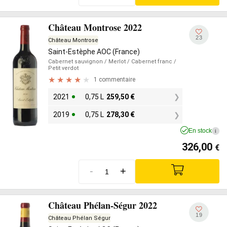
Château Montrose 2022
23
Château Montrose
Saint-Estèphe AOC (France)
Cabernet sauvignon
/ Merlot
/ Cabernet franc
/
Petit verdot
1 commentaire
2021
0,75 L
259,50
€
2019
0,75 L
278,30
€
En stock
i
326,00
€
-
+
Château Phélan-Ségur 2022
19
Château Phélan Ségur