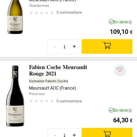
Chardonnay
0 commentaire
En stock
i
109,10
€
-
+
Fabien Coche Meursault
Rouge 2021
Domaine Fabien Coche
Meursault AOC (France)
Pinot noir
0 commentaire
En stock
i
64,30
€
-
+