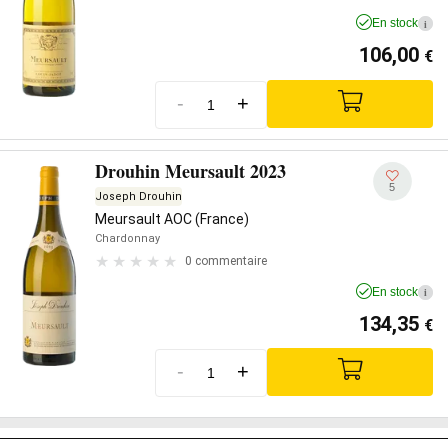
En stock
i
106,00
€
-
+
Drouhin Meursault 2023
5
Joseph Drouhin
Meursault AOC (France)
Chardonnay
0 commentaire
En stock
i
134,35
€
-
+