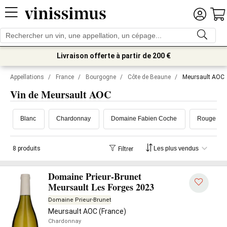
Livraison offerte à partir de 200 €
Appellations
/
France
/
Bourgogne
/
Côte de Beaune
/
Meursault AOC
Vin de Meursault AOC
Blanc
Chardonnay
Domaine Fabien Coche
Rouge
8 produits
Filtrer
Domaine Prieur-Brunet
Meursault Les Forges 2023
Domaine Prieur-Brunet
Meursault AOC (France)
Chardonnay