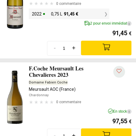
0 commentaire
2022
0,75 L
91,45
€
2 pour envoi immédiat
i
91,45
€
-
+
F.Coche Meursault Les
Chevalieres 2023
Domaine Fabien Coche
Meursault AOC (France)
Chardonnay
0 commentaire
En stock
i
97,55
€
-
+