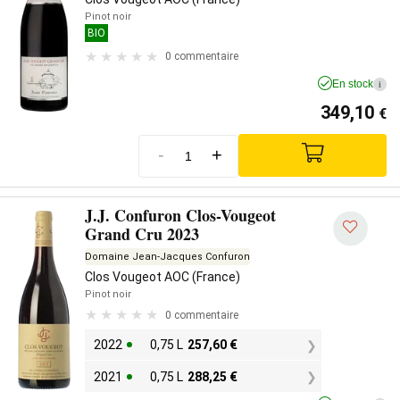
Pinot noir
BIO
0 commentaire
En stock
i
349,10
€
-
+
J.J. Confuron Clos-Vougeot
Grand Cru 2023
Domaine Jean-Jacques Confuron
Clos Vougeot AOC (France)
Pinot noir
0 commentaire
2022
0,75 L
257,60
€
2021
0,75 L
288,25
€