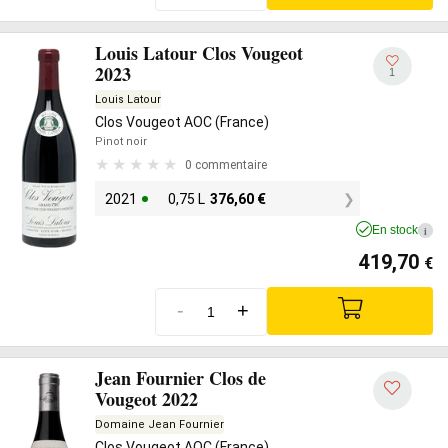
Louis Latour Clos Vougeot
2023
1
Louis Latour
Clos Vougeot AOC (France)
Pinot noir
0 commentaire
2021
0,75 L
376,60
€
En stock
i
419,70
€
-
+
Jean Fournier Clos de
Vougeot 2022
Domaine Jean Fournier
Clos Vougeot AOC (France)