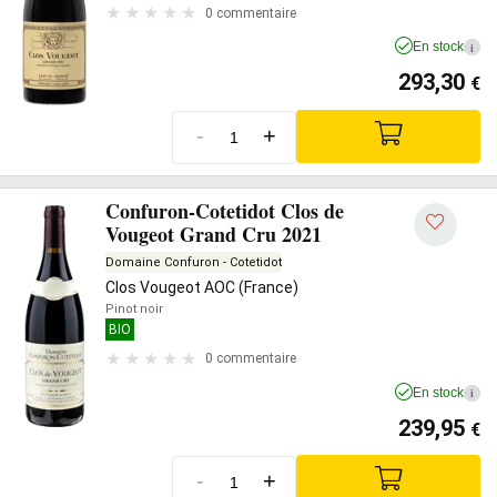
0 commentaire
En stock
i
293,30
€
-
+
Confuron-Cotetidot Clos de
Vougeot Grand Cru 2021
Domaine Confuron - Cotetidot
Clos Vougeot AOC (France)
Pinot noir
BIO
0 commentaire
En stock
i
239,95
€
-
+