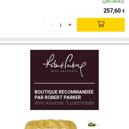
En stock
i
257,60
€
-
+
BOUTIQUE RECOMMANDÉE
PAR ROBERT PARKER
Wine Advocate Trusted Retailer