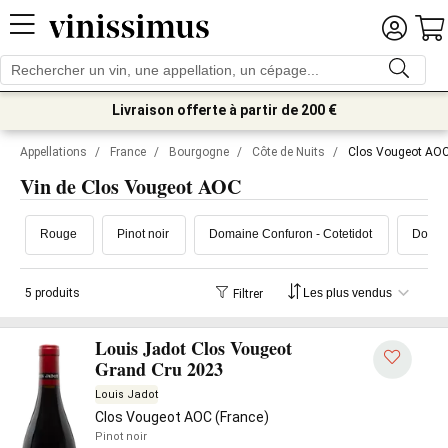
Livraison offerte à partir de 200 €
Appellations
/
France
/
Bourgogne
/
Côte de Nuits
/
Clos Vougeot AO
Vin de Clos Vougeot AOC
Rouge
Pinot noir
Domaine Confuron - Cotetidot
Domai
5 produits
Filtrer
Louis Jadot Clos Vougeot
Grand Cru 2023
Louis Jadot
Clos Vougeot AOC (France)
Pinot noir