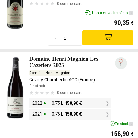
0 commentaire
1 pour envoi immédiat
i
90,35
€
-
+
Domaine Henri Magnien Les
Cazetiers 2023
1
Domaine Henri Magnien
Gevrey-Chambertin AOC (France)
Pinot noir
0 commentaire
2022
0,75 L
158,90
€
2021
0,75 L
158,90
€
En stock
i
158,90
€