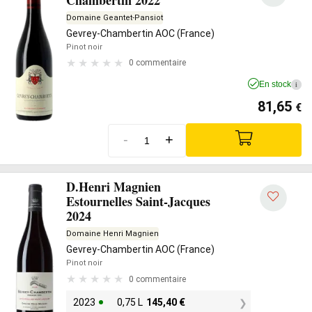
Domaine Geantet-Pansiot
Gevrey-Chambertin AOC (France)
Pinot noir
0 commentaire
En stock
i
81,65
€
-
+
D.Henri Magnien
Estournelles Saint-Jacques
2024
Domaine Henri Magnien
Gevrey-Chambertin AOC (France)
Pinot noir
0 commentaire
2023
0,75 L
145,40
€