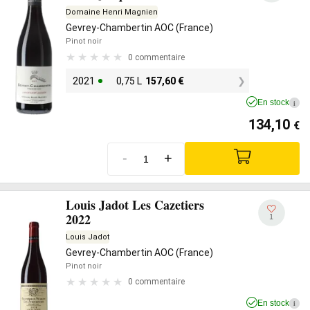
Domaine Henri Magnien
Gevrey-Chambertin AOC (France)
Pinot noir
0 commentaire
2021
0,75 L
157,60
€
En stock
i
134,10
€
-
+
Louis Jadot Les Cazetiers
2022
1
Louis Jadot
Gevrey-Chambertin AOC (France)
Pinot noir
0 commentaire
En stock
i