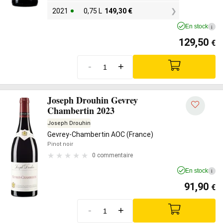
2021
0,75 L
149,30
€
En stock
i
129,50
€
-
+
Joseph Drouhin Gevrey
Chambertin 2023
Joseph Drouhin
Gevrey-Chambertin AOC (France)
Pinot noir
0 commentaire
En stock
i
91,90
€
-
+