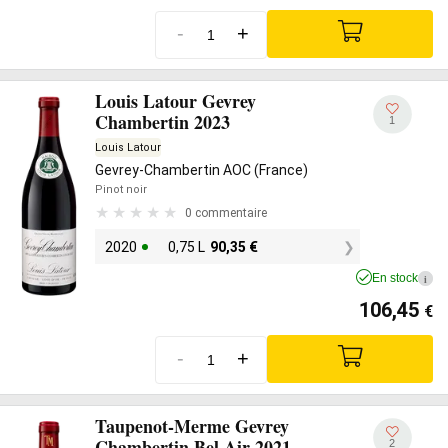
-
+
Louis Latour Gevrey
Chambertin 2023
1
Louis Latour
Gevrey-Chambertin AOC (France)
Pinot noir
0 commentaire
2020
0,75 L
90,35
€
En stock
i
106,45
€
-
+
Taupenot-Merme Gevrey
Chambertin Bel Air 2021
2