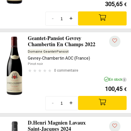
305,65
€
-
+
Geantet-Pansiot Gevrey
Chambertin En Champs 2022
Domaine Geantet-Pansiot
Gevrey-Chambertin AOC (France)
Pinot noir
0 commentaire
En stock
i
100,45
€
-
+
D.Henri Magnien Lavaux
Saint-Jacques 2024