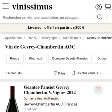
Livraison offerte à partir de 200 €
Appellations
/
France
/
Bourgogne
/
Côte de Nuits
/
Gevrey-Chamberti
Vin de Gevrey-Chambertin AOC
Rouge
Pinot noir
Domaine Geantet-Pansiot
Domaine H
16 produits
Filtrer
Geantet-Pansiot Gevrey
Chambertin V.Vignes 2022
1
Domaine Geantet-Pansiot
Gevrey-Chambertin AOC (France)
Pinot noir