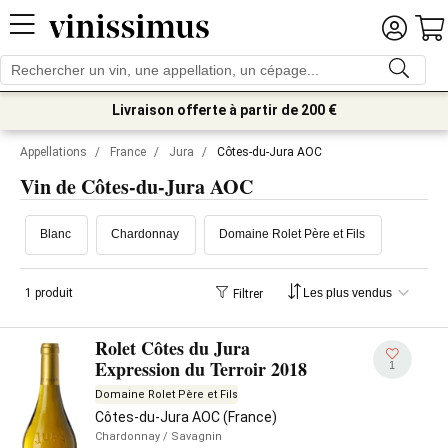
Livraison offerte à partir de 200 €
Appellations
/
France
/
Jura
/
Côtes-du-Jura AOC
Vin de Côtes-du-Jura AOC
Blanc
Chardonnay
Domaine Rolet Père et Fils
1 produit
Filtrer
Rolet Côtes du Jura
Expression du Terroir 2018
1
Domaine Rolet Père et Fils
Côtes-du-Jura AOC (France)
Chardonnay
/ Savagnin