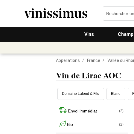
Vins
Champa
Appellations
/
France
/
Vallée du Rhô
Vin de Lirac AOC
Domaine Lafond & Fils
Blanc
Envoi immédiat
(2)
Bio
(2)