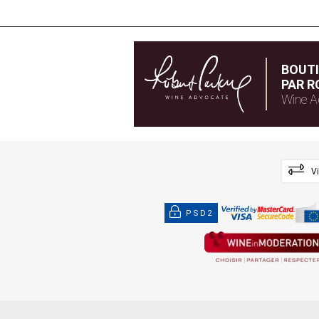
BOUT
PAR R
Wine A
V
PSD2