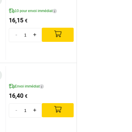
10 pour envoi immédiat
i
16,15
€
-
+
Envoi immédiat
i
16,40
€
-
+