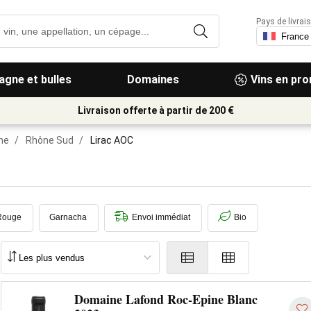
Pays de livrais
gne et bulles
Domaines
Vins en pr
Livraison offerte à partir de 200 €
ne
/
Rhône Sud
/
Lirac AOC
Rouge
Garnacha
Envoi immédiat
Bio
Domaine Lafond Roc-Epine Blanc