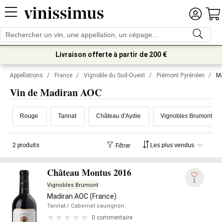
Livraison offerte à partir de 200 €
Appellations
/
France
/
Vignoble du Sud-Ouest
/
Piémont Pyrénéen
/
M
Vin de Madiran AOC
Rouge
Tannat
Château d'Aydie
Vignobles Brumont
2 produits
Filtrer
Château Montus 2016
1
Vignobles Brumont
Madiran AOC (France)
Tannat
/ Cabernet sauvignon
0 commentaire