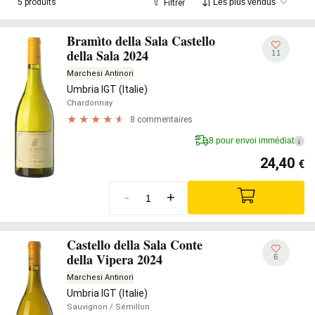
5 produits
Filtrer
Bramìto della Sala Castello
della Sala 2024
11
Marchesi Antinori
Umbria IGT (Italie)
Chardonnay
8 commentaires
8 pour envoi immédiat
i
24,40
€
-
+
Castello della Sala Conte
della Vipera 2024
6
Marchesi Antinori
Umbria IGT (Italie)
Sauvignon
/ Sémillon