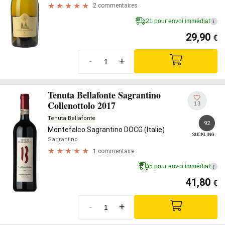
2 commentaires
21 pour envoi immédiat
i
29,90
€
-
+
Tenuta Bellafonte Sagrantino
Collenottolo 2017
13
Tenuta Bellafonte
92
Montefalco Sagrantino DOCG (Italie)
SUCKLING
Sagrantino
1 commentaire
5 pour envoi immédiat
i
41,80
€
-
+