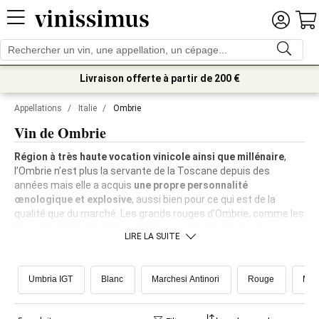
Livraison offerte à partir de 200 €
Appellations
/
Italie
/
Ombrie
Vin de Ombrie
Région à très haute vocation vinicole ainsi que millénaire
,
l’Ombrie n’est plus la servante de la Toscane
depuis des
années mais elle a acquis
une propre personnalité
œnologique et explosive
, aussi bien pour ce qui est de la
qualité que du marché. Les grands rouges d’Ombrie, comme les
toscans, proviennent des vignes exceptionnelles qui se
LIRE LA SUITE
trouvent dans les merveilleux paysages ombriens. Des vignes
poussant sur des
terres argileuses et sédimentaires, dont la
structure et la minéralité sont riches,
et sur de douces
Umbria IGT
Blanc
Marchesi Antinori
Rouge
Mon
collines aux excellentes expositions, qui profitent d’amplitudes
thermiques en mesure d’offrir des vins d’une exceptionnelle
élégance mais aussi d’une extraordinaire concentration.