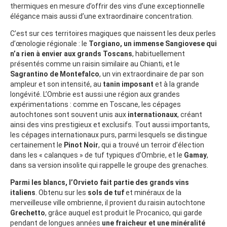
thermiques en mesure d’offrir des vins d’une exceptionnelle
élégance mais aussi d’une extraordinaire concentration.
C’est sur ces territoires magiques que naissent les deux perles
d’œnologie régionale : le
Torgiano, un immense Sangiovese qui
n’a rien à envier aux grands Toscans
, habituellement
présentés comme un raisin similaire au Chianti, et le
Sagrantino de Montefalco
, un vin extraordinaire de par son
ampleur et son intensité, au
tanin imposant
et à la grande
longévité. L’Ombrie est aussi une région aux grandes
expérimentations : comme en Toscane, les cépages
autochtones sont souvent unis aux
internationaux
, créant
ainsi des vins prestigieux et exclusifs. Tout aussi importants,
les cépages internationaux purs, parmi lesquels se distingue
certainement le
Pinot Noir
, qui a trouvé un terroir d’élection
dans les « calanques » de tuf typiques d’Ombrie, et le
Gamay
,
dans sa version insolite qui rappelle le groupe des grenaches.
Parmi les blancs, l’Orvieto fait partie des grands vins
italiens
. Obtenu sur les
sols de tuf
et minéraux de la
merveilleuse ville ombrienne, il provient du raisin autochtone
Grechetto
, grâce auquel est produit le Procanico, qui garde
pendant de longues années
une fraicheur et une minéralité