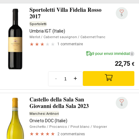
Sportoletti Villa Fidelia Rosso
2017
5
Sportoletti
Umbria IGT (Italie)
Merlot
/ Cabernet sauvignon
/ Cabernet franc
1 commentaire
9 pour envoi immédiat
i
22,75
€
-
+
Castello della Sala San
Giovanni della Sala 2023
6
Marchesi Antinori
Orvieto DOC (Italie)
Grechetto
/ Procanico
/ Pinot blanc
/ Viognier
2 commentaires