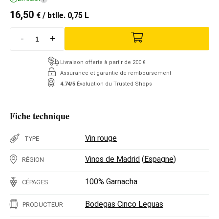
16,50
€
/ btlle. 0,75 L
-
+
Livraison offerte à partir de 200 €
Assurance et garantie de remboursement
4.74/5
Évaluation du Trusted Shops
Fiche technique
Vin rouge
TYPE
Vinos de Madrid
(
Espagne
)
RÉGION
100%
Garnacha
CÉPAGES
Bodegas Cinco Leguas
PRODUCTEUR