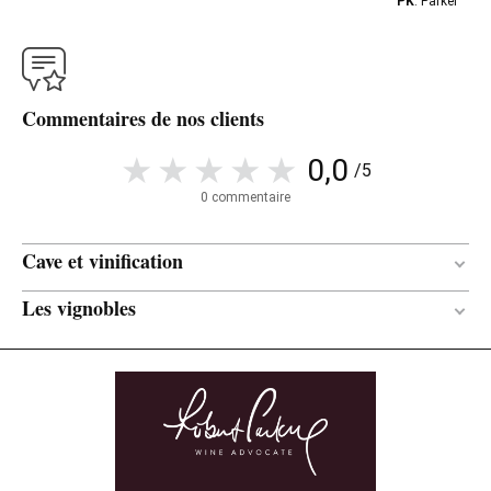
PK
: Parker
Commentaires de nos clients
0,0
/5
0 commentaire
Cave et vinification
Les vignobles
Amphores / Bois
MATÉRIAU DE
VINIFICATION
Granite / Sables
SOL
Usagées
ÂGE DES BARRIQUES
1,20 hectares
SURFACE
Chêne français
TYPE DE BOIS