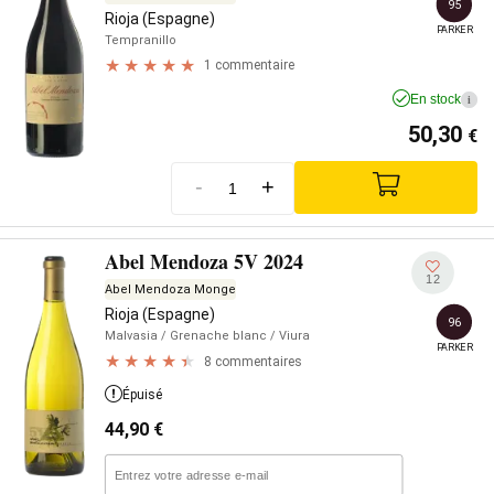
95
Rioja (Espagne)
PARKER
Tempranillo
1 commentaire
En stock
i
50,30
€
-
+
Abel Mendoza 5V 2024
12
Abel Mendoza Monge
Rioja (Espagne)
96
Malvasia
/ Grenache blanc
/ Viura
PARKER
8 commentaires
Épuisé
44,90
€