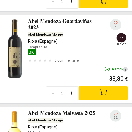
-
+
Abel Mendoza Guardaviñas
2023
7
Abel Mendoza Monge
93
Rioja (Espagne)
PARKER
Tempranillo
BIO
0 commentaire
En stock
i
33,80
€
-
+
Abel Mendoza Malvasía 2025
11
Abel Mendoza Monge
Rioja (Espagne)