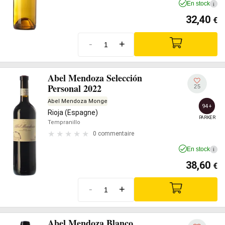
En stock
i
32,40
€
-
+
Abel Mendoza Selección
Personal 2022
25
Abel Mendoza Monge
94+
Rioja (Espagne)
PARKER
Tempranillo
0 commentaire
En stock
i
38,60
€
-
+
Abel Mendoza Blanco