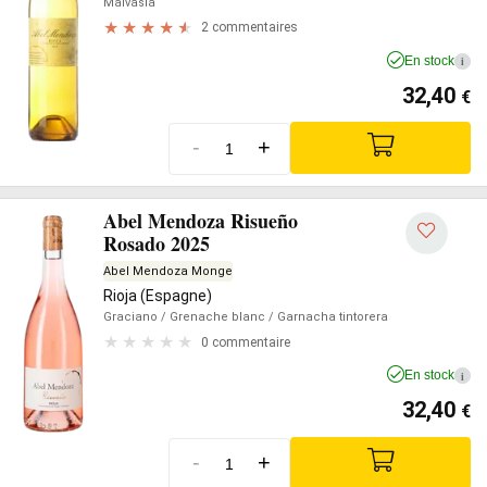
Malvasia
2 commentaires
En stock
i
32,40
€
-
+
Abel Mendoza Risueño
Rosado 2025
Abel Mendoza Monge
Rioja (Espagne)
Graciano
/ Grenache blanc
/ Garnacha tintorera
0 commentaire
En stock
i
32,40
€
-
+