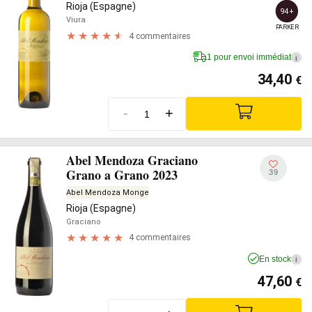
Rioja (Espagne)
94+
Viura
PARKER
4 commentaires
1 pour envoi immédiat
i
34,40
€
-
+
Abel Mendoza Graciano
Grano a Grano 2023
39
Abel Mendoza Monge
Rioja (Espagne)
Graciano
4 commentaires
En stock
i
47,60
€