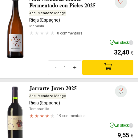
Fermentado con Pieles 2025
Abel Mendoza Monge
Rioja (Espagne)
Malvasia
0 commentaire
En stock
i
32,40
€
-
+
Jarrarte Joven 2025
57
Abel Mendoza Monge
Rioja (Espagne)
Tempranillo
19 commentaires
En stock
i
9,55
€