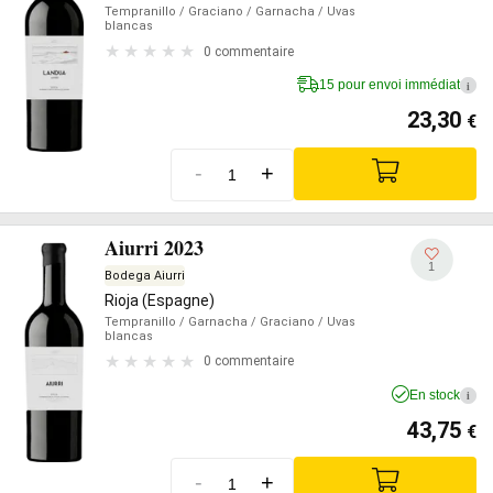
Tempranillo
/ Graciano
/ Garnacha
/ Uvas
blancas
0 commentaire
15 pour envoi immédiat
i
23,30
€
-
+
Aiurri 2023
1
Bodega Aiurri
Rioja (Espagne)
Tempranillo
/ Garnacha
/ Graciano
/ Uvas
blancas
0 commentaire
En stock
i
43,75
€
-
+