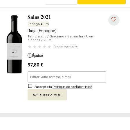
Salas 2021
Bodega Aiurri
Rioja (Espagne)
Tempranillo
/ Graciano
/ Garnacha
/ Uvas
blancas
/ Viura
0 commentaire
Épuisé
97,80
€
J'accepte la
Politique de confidentialité
.
AVERTISSEZ-MOI !