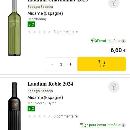
1
Bodega Bocopa
Alicante (Espagne)
Chardonnay
BIO
0 commentaire
Envoi immédiat
i
6,60
€
-
+
Laudum Roble 2024
3
Bodega Bocopa
Alicante (Espagne)
Mourvèdre
/ Syrah
BIO
0 commentaire
7 pour envoi immédiat
i