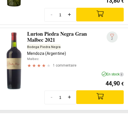
13,80
€
-
+
Lurton Piedra Negra Gran
Malbec 2021
2
Bodega Piedra Negra
Mendoza (Argentine)
Malbec
1 commentaire
En stock
i
44,90
€
-
+