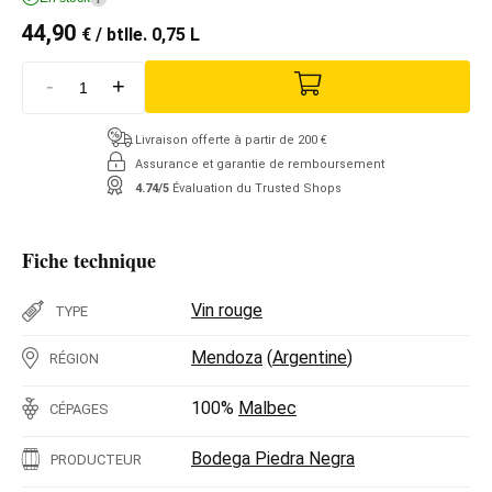
44,90
€
/ btlle. 0,75 L
-
+
Livraison offerte à partir de 200 €
Assurance et garantie de remboursement
4.74/5
Évaluation du Trusted Shops
Fiche technique
Vin rouge
TYPE
Mendoza
(
Argentine
)
RÉGION
100%
Malbec
CÉPAGES
Bodega Piedra Negra
PRODUCTEUR