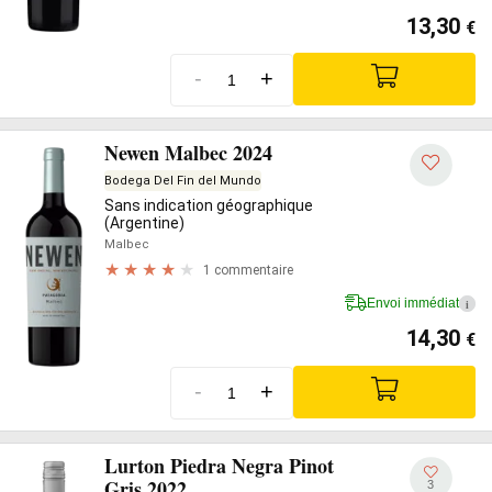
13,30
€
-
+
Newen Malbec 2024
Bodega Del Fin del Mundo
Sans indication géographique
(Argentine)
Malbec
1 commentaire
Envoi immédiat
i
14,30
€
-
+
Lurton Piedra Negra Pinot
Gris 2022
3