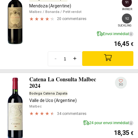
91
Mendoza (Argentine)
PARKER
Malbec
/ Bonarda
/ Petit verdot
92
20 commentaires
SUCKLING
Envoi immédiat
i
16,45
€
-
+
Catena La Consulta Malbec
2024
90
Bodega Catena Zapata
Valle de Uco (Argentine)
Malbec
34 commentaires
24 pour envoi immédiat
i
18,35
€