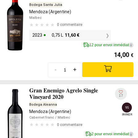
Bodega Santa Julia
Mendoza (Argentine)
Malbec
0 commentaire
2023
0,75 L
11,60
€
12 pour envoi immédiat
i
14,00
€
-
+
Gran Enemigo Agrelo Single
Vineyard 2020
17
Bodega Aleanna
95
Mendoza (Argentine)
PARKER
Cabernet franc
/ Malbec
0 commentaire
2 pour envoi immédiat
i