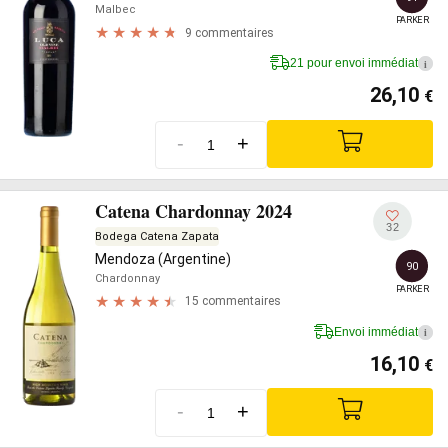
Malbec
PARKER
9 commentaires
21 pour envoi immédiat
i
26,10
€
-
+
Catena Chardonnay 2024
32
Bodega Catena Zapata
Mendoza (Argentine)
90
Chardonnay
PARKER
15 commentaires
Envoi immédiat
i
16,10
€
-
+