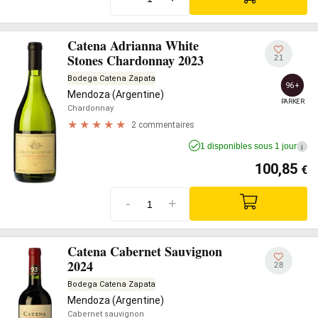
Catena Adrianna White
Stones Chardonnay 2023
21
Bodega Catena Zapata
96+
Mendoza (Argentine)
PARKER
Chardonnay
2 commentaires
1 disponibles sous 1 jour
i
100,85
€
-
+
Catena Cabernet Sauvignon
2024
28
Bodega Catena Zapata
Mendoza (Argentine)
Cabernet sauvignon