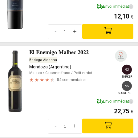
Envoi immédiat
i
12,10
€
-
+
El Enemigo Malbec 2022
131
Bodega Aleanna
Mendoza (Argentine)
92
Malbec
/ Cabernet franc
/ Petit verdot
PARKER
54 commentaires
95
SUCKLING
Envoi immédiat
i
22,75
€
-
+