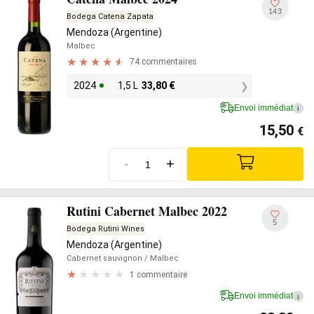
143
Bodega Catena Zapata
Mendoza (Argentine)
Malbec
74 commentaires
2024
1,5 L
33,80
€
Envoi immédiat
i
15,50
€
-
+
Rutini Cabernet Malbec 2022
5
Bodega Rutini Wines
Mendoza (Argentine)
Cabernet sauvignon
/ Malbec
1 commentaire
Envoi immédiat
i