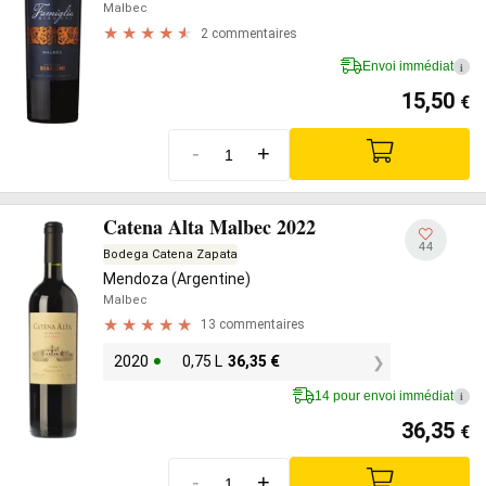
Malbec
2 commentaires
Envoi immédiat
i
15,50
€
-
+
Catena Alta Malbec 2022
44
Bodega Catena Zapata
Mendoza (Argentine)
Malbec
13 commentaires
2020
0,75 L
36,35
€
14 pour envoi immédiat
i
36,35
€
-
+