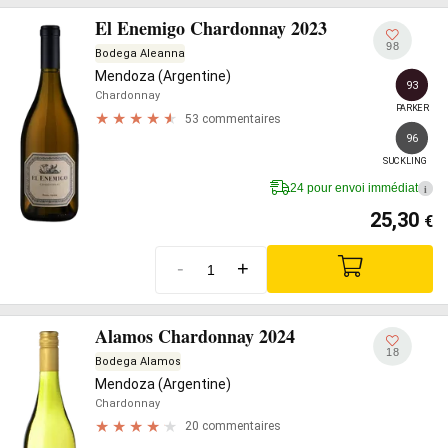
El Enemigo Chardonnay 2023
98
Bodega Aleanna
Mendoza (Argentine)
93
Chardonnay
PARKER
53 commentaires
96
SUCKLING
24 pour envoi immédiat
i
25,30
€
-
+
Alamos Chardonnay 2024
18
Bodega Alamos
Mendoza (Argentine)
Chardonnay
20 commentaires