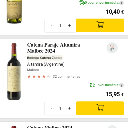
6 pour envoi immédiat
i
10,40
€
-
+
Catena Paraje Altamira
Malbec 2024
87
Bodega Catena Zapata
Altamira (Argentine)
Malbec
32 commentaires
Envoi immédiat
i
15,95
€
-
+
Catena Malbec 2024