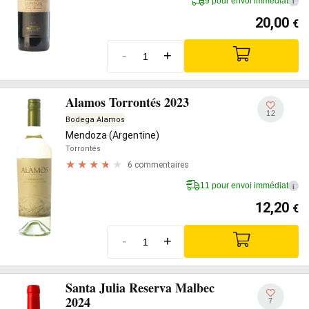
9 pour envoi immédiat
i
20,00
€
-
+
Alamos Torrontés 2023
12
Bodega Alamos
Mendoza (Argentine)
Torrontés
6 commentaires
11 pour envoi immédiat
i
12,20
€
-
+
Santa Julia Reserva Malbec
2024
7