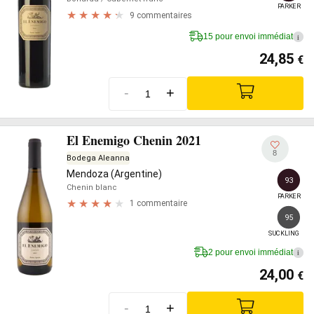
PARKER
9 commentaires
15 pour envoi immédiat
i
24,85
€
-
+
El Enemigo Chenin 2021
8
Bodega Aleanna
Mendoza (Argentine)
93
Chenin blanc
PARKER
1 commentaire
95
SUCKLING
2 pour envoi immédiat
i
24,00
€
-
+