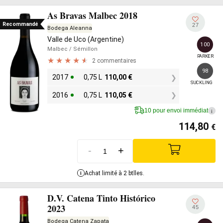
As Bravas Malbec 2018
Recommandé
27
Bodega Aleanna
Valle de Uco (Argentine)
100
Malbec
/ Sémillon
PARKER
2 commentaires
98
2017
0,75 L
110,00
€
SUCKLING
2016
0,75 L
110,05
€
10 pour envoi immédiat
i
114,80
€
-
+
i
Achat limité à 2 btlles.
D.V. Catena Tinto Histórico
2023
45
Bodega Catena Zapata