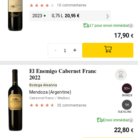
10 commentaires
2023
0,75 L
20,95
€
17 pour envoi immédiat
i
17,90
€
-
+
El Enemigo Cabernet Franc
2022
85
Bodega Aleanna
93+
Mendoza (Argentine)
PARKER
Cabernet franc
/ Malbec
94
35 commentaires
SUCKLING
Envoi immédiat
i
22,80
€