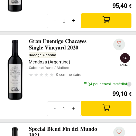
95,40
€
-
+
Gran Enemigo Chacayes
Single Vineyard 2020
18
Bodega Aleanna
96
Mendoza (Argentine)
PARKER
Cabernet franc
/ Malbec
0 commentaire
4 pour envoi immédiat
i
99,10
€
-
+
Special Blend Fin del Mundo
2021