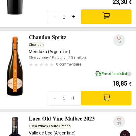
23,30
€
-
+
Chandon Spritz
13
Chandon
Mendoza (Argentine)
Chardonnay
/ Pinot noir
/ Sémillon
0 commentaire
Envoi immédiat
i
18,85
€
-
+
Luca Old Vine Malbec 2023
33
Luca Wines-Laura Catena
Valle de Uco (Argentine)
91