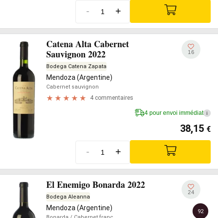
-
+
Catena Alta Cabernet
Sauvignon 2022
16
Bodega Catena Zapata
Mendoza (Argentine)
Cabernet sauvignon
4 commentaires
4 pour envoi immédiat
i
38,15
€
-
+
El Enemigo Bonarda 2022
24
Bodega Aleanna
Mendoza (Argentine)
92
Bonarda
/ Cabernet franc