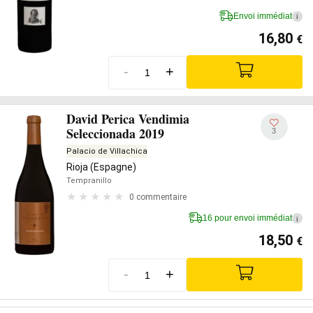
Envoi immédiat
i
16,80
€
-
+
David Perica Vendimia
Seleccionada 2019
3
Palacio de Villachica
Rioja (Espagne)
Tempranillo
0 commentaire
16 pour envoi immédiat
i
18,50
€
-
+