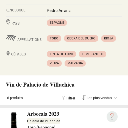
ŒNOLOGUE
Pedro Arranz
ESPAGNE
PAYS
TORO
RIBERA DEL DUERO
RIOJA
APPELLATIONS
CÉPAGES
TINTA DE TORO
TEMPRANILLO
VIURA
MALVASIA
Vin de Palacio de Villachica
6 produits
Filtrer
Arbocala 2023
1
Palacio de Villachica
Toro (Espagne)