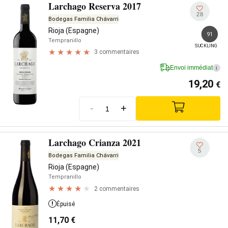
Larchago Reserva 2017
28
Bodegas Familia Chávarri
Rioja (Espagne)
91
Tempranillo
SUCKLING
3 commentaires
Envoi immédiat
i
19,20
€
-
+
Larchago Crianza 2021
5
Bodegas Familia Chávarri
Rioja (Espagne)
Tempranillo
2 commentaires
Épuisé
11,70
€