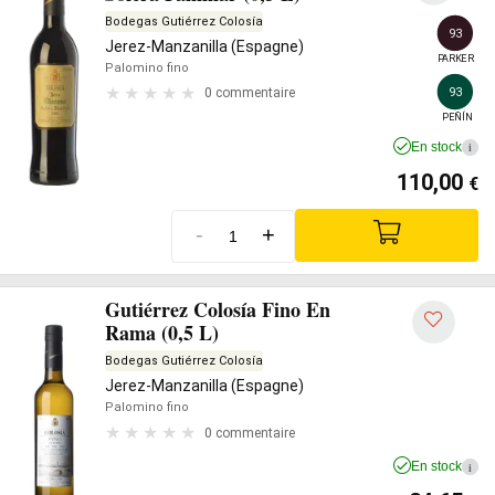
Bodegas Gutiérrez Colosía
93
Jerez-Manzanilla (Espagne)
PARKER
Palomino fino
93
0 commentaire
PEÑÍN
En stock
i
110,00
€
-
+
Gutiérrez Colosía Fino En
Rama (0,5 L)
Bodegas Gutiérrez Colosía
Jerez-Manzanilla (Espagne)
Palomino fino
0 commentaire
En stock
i