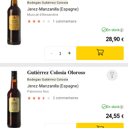
Bodegas Gutiérrez Colosía
Jerez-Manzanilla (Espagne)
Muscat d'Alexandrie
1 commentaire
En stock
i
28,90
€
-
+
Gutiérrez Colosía Oloroso
4
Bodegas Gutiérrez Colosía
Jerez-Manzanilla (Espagne)
Palomino fino
2 commentaires
En stock
i
24,55
€