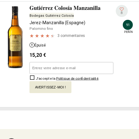
Gutiérrez Colosía Manzanilla
8
Bodegas Gutiérrez Colosía
Jerez-Manzanilla (Espagne)
91
Palomino fino
PEÑÍN
3 commentaires
Épuisé
15,20
€
J'accepte la
Politique de confidentialité
.
AVERTISSEZ-MOI !