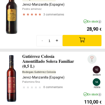
Jerez-Manzanilla (Espagne)
Pedro ximénez
3 commentaires
En stock
i
28,90
€
-
+
Gutiérrez Colosía
Amontillado Solera Familiar
1
(0,5 L)
92
Bodegas Gutiérrez Colosía
PARKER
Jerez-Manzanilla (Espagne)
Palomino fino
94
0 commentaire
PEÑÍN
En stock
i
110,00
€