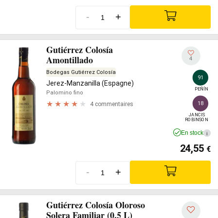
-
+
Gutiérrez Colosía
Amontillado
4
Bodegas Gutiérrez Colosía
91
Jerez-Manzanilla (Espagne)
PEÑÍN
Palomino fino
18
4 commentaires
JANCIS

ROBINSON
En stock
i
24,55
€
-
+
Gutiérrez Colosía Oloroso
Solera Familiar (0,5 L)