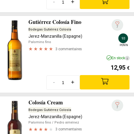
-
+
Gutiérrez Colosía Fino
7
Bodegas Gutiérrez Colosía
Jerez-Manzanilla (Espagne)
93
Palomino fino
PEÑÍN
3 commentaires
En stock
i
12,95
€
-
+
Colosía Cream
7
Bodegas Gutiérrez Colosía
Jerez-Manzanilla (Espagne)
Palomino fino
/ Pedro ximénez
3 commentaires