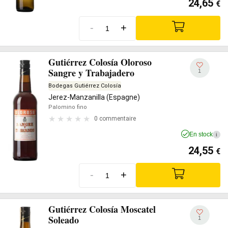
24,65
€
-
+
Gutiérrez Colosía Oloroso
Sangre y Trabajadero
1
Bodegas Gutiérrez Colosía
Jerez-Manzanilla (Espagne)
Palomino fino
0 commentaire
En stock
i
24,55
€
-
+
Gutiérrez Colosía Moscatel
Soleado
1