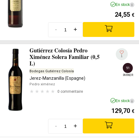
En stock
i
24,55
€
-
+
Gutiérrez Colosía Pedro
Ximénez Solera Familiar (0,5
1
L)
91
Bodegas Gutiérrez Colosía
PARKER
Jerez-Manzanilla (Espagne)
Pedro ximénez
0 commentaire
En stock
i
129,70
€
-
+