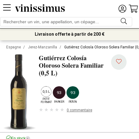
Livraison offerte à partir de 200 €
Espagne
/
Jerez-Manzanilla
/
Gutiérrez Colosía Oloroso Solera Familiar (0,
Gutiérrez Colosía
Oloroso Solera Familiar
(0,5 L)
0,5 L
93
93
PETIT

PARKER
PEÑÍN
FORMAT
0 commentaire
En stock
i