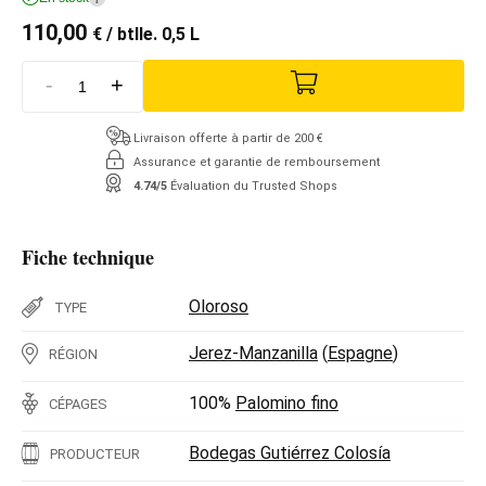
110,00
€
/ btlle. 0,5 L
-
+
Livraison offerte à partir de 200 €
Assurance et garantie de remboursement
4.74/5
Évaluation du Trusted Shops
Fiche technique
Oloroso
TYPE
Jerez-Manzanilla
(
Espagne
)
RÉGION
100%
Palomino fino
CÉPAGES
Bodegas Gutiérrez Colosía
PRODUCTEUR