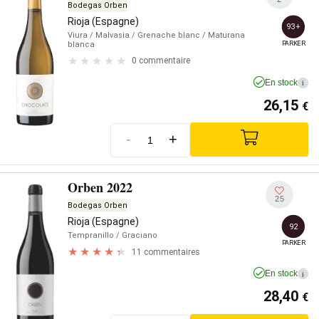
Bodegas Orben
Rioja (Espagne)
93+
Viura
/ Malvasia
/ Grenache blanc
/ Maturana
PARKER
blanca
0 commentaire
En stock
i
26,15
€
-
+
Orben 2022
25
Bodegas Orben
Rioja (Espagne)
92
Tempranillo
/ Graciano
PARKER
11 commentaires
En stock
i
28,40
€