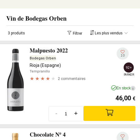
Vin de Bodegas Orben
3 produits
Filtrer
Malpuesto 2022
10
Bodegas Orben
Rioja (Espagne)
92+
Tempranillo
PARKER
2 commentaires
En stock
i
46,00
€
-
+
Chocolate Nº 4
2