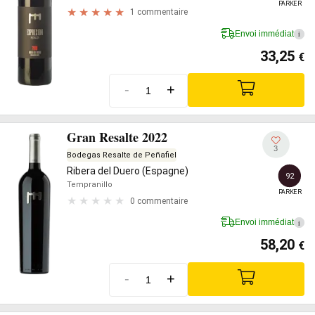
PARKER
1 commentaire
Envoi immédiat
i
33,25
€
-
+
Gran Resalte 2022
3
Bodegas Resalte de Peñafiel
Ribera del Duero (Espagne)
92
Tempranillo
PARKER
0 commentaire
Envoi immédiat
i
58,20
€
-
+