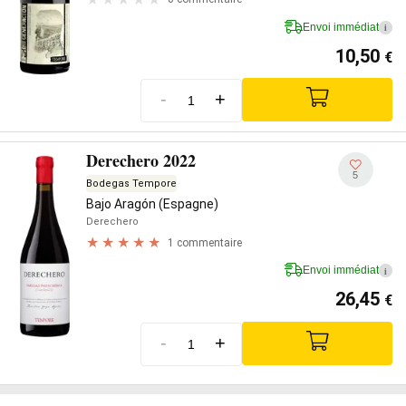
Envoi immédiat
i
10,50
€
-
+
Derechero 2022
5
Bodegas Tempore
Bajo Aragón (Espagne)
Derechero
1 commentaire
Envoi immédiat
i
26,45
€
-
+