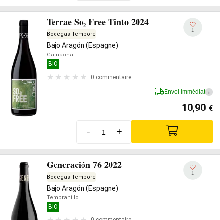
Terrae So₂ Free Tinto 2024
1
Bodegas Tempore
Bajo Aragón (Espagne)
Garnacha
BIO
0 commentaire
Envoi immédiat
i
10,90
€
-
+
Generación 76 2022
1
Bodegas Tempore
Bajo Aragón (Espagne)
Tempranillo
BIO
0 commentaire