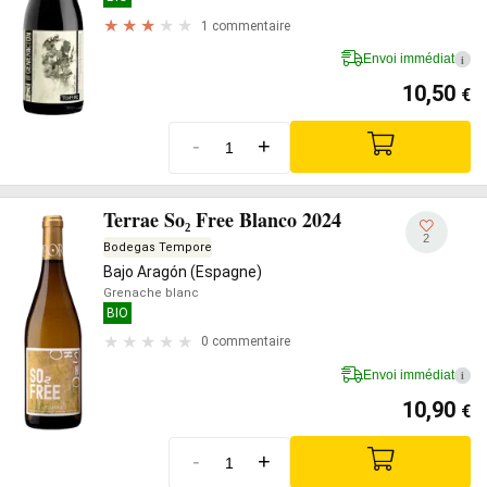
1 commentaire
Envoi immédiat
i
10,50
€
-
+
Terrae So₂ Free Blanco 2024
2
Bodegas Tempore
Bajo Aragón (Espagne)
Grenache blanc
BIO
0 commentaire
Envoi immédiat
i
10,90
€
-
+