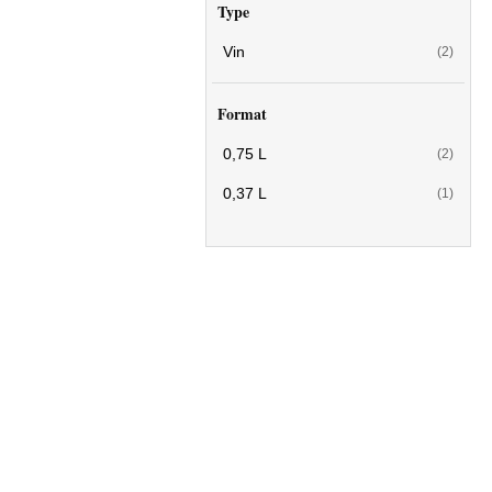
Type
Vin
(2)
Format
0,75 L
(2)
0,37 L
(1)