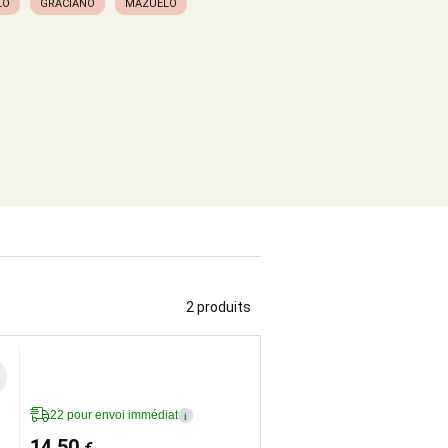
LO
GRACIANO
MAZUELO
2 produits
22 pour envoi immédiat
i
14,50