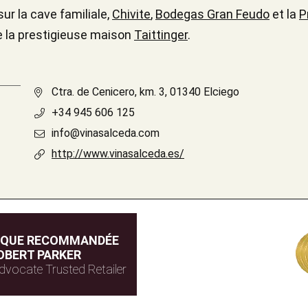
ur la cave familiale,
Chivite
,
Bodegas Gran Feudo
et la
P
e la prestigieuse maison
Taittinger
.
Ctra. de Cenicero, km. 3, 01340 Elciego
+34 945 606 125
info@vinasalceda.com
http://www.vinasalceda.es/
IQUE RECOMMANDÉE
OBERT PARKER
dvocate Trusted Retailer