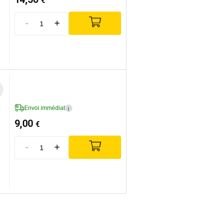
€
-
+
Envoi immédiat
i
9,00
€
-
+