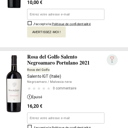
10,00
€
J'accepte la
Politique de confidentialité
.
AVERTISSEZ-MOI !
Rosa del Golfo Salento
Negroamaro Portulano 2021
1
Rosa del Golfo
Salento IGT (Italie)
Negroamaro
/ Malvasia nera
0 commentaire
Épuisé
16,20
€
J'accepte la
Politique de confidentialité
.