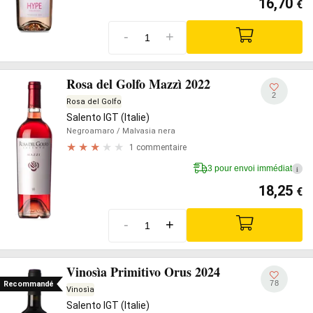
16,70
€
-
+
Rosa del Golfo Mazzì 2022
2
Rosa del Golfo
Salento IGT (Italie)
Negroamaro
/ Malvasia nera
1 commentaire
3 pour envoi immédiat
i
18,25
€
-
+
Vinosìa Primitivo Orus 2024
78
Recommandé
Vinosìa
Salento IGT (Italie)