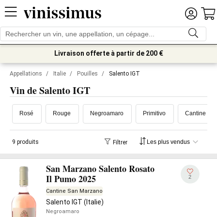
Livraison offerte à partir de 200 €
Appellations
/
Italie
/
Pouilles
/
Salento IGT
Vin de Salento IGT
Rosé
Rouge
Negroamaro
Primitivo
Cantine Sa
9 produits
Filtrer
San Marzano Salento Rosato
Il Pumo 2025
2
Cantine San Marzano
Salento IGT (Italie)
Negroamaro