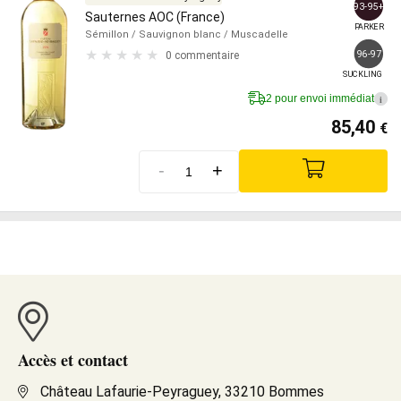
93-95+
Sauternes AOC (France)
PARKER
Sémillon
/ Sauvignon blanc
/ Muscadelle
96-97
0 commentaire
SUCKLING
2 pour envoi immédiat
i
85,40
€
-
+
Accès et contact
Château Lafaurie-Peyraguey, 33210 Bommes