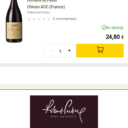
Domaine du Pallus
Chinon AOC (France)
Cabernet franc
0 commentaire
En stock
i
24,80
€
-
+