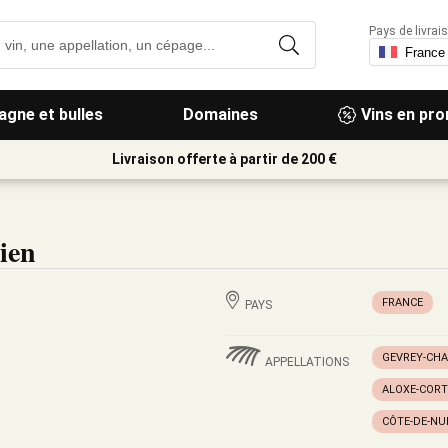
Pays de livrais
gne et bulles
Domaines
Vins en pr
Livraison offerte à partir de 200 €
ien
FRANCE
PAYS
GEVREY-CH
APPELLATIONS
ALOXE-COR
CÔTE-DE-NU