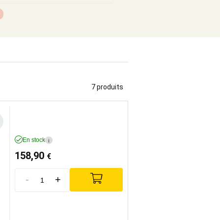
7 produits
En stock
i
158,90
€
-
+