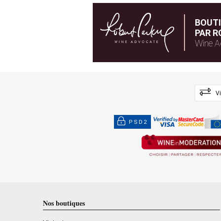
BOUT
PAR R
Wine A
V
PSD2
Nos boutiques