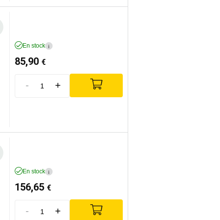
En stock
i
85,90
€
-
+
En stock
i
156,65
€
-
+