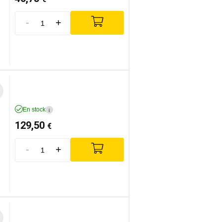
-
+
En stock
i
129,50
€
-
+