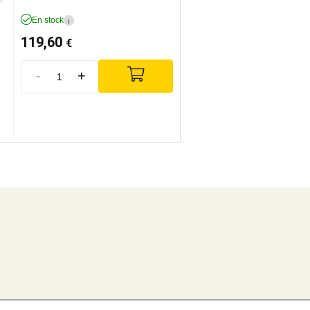
En stock
i
119,60
€
-
+