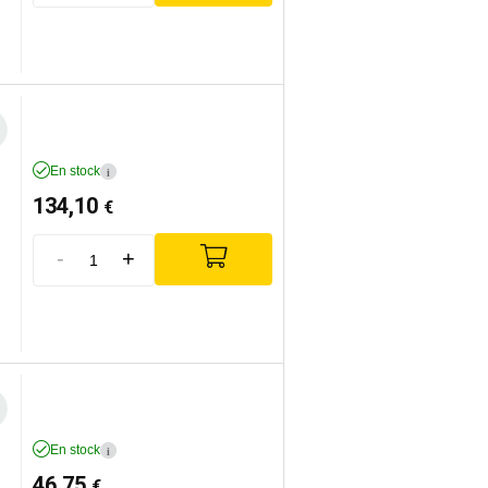
En stock
i
134,10
€
-
+
En stock
i
46,75
€