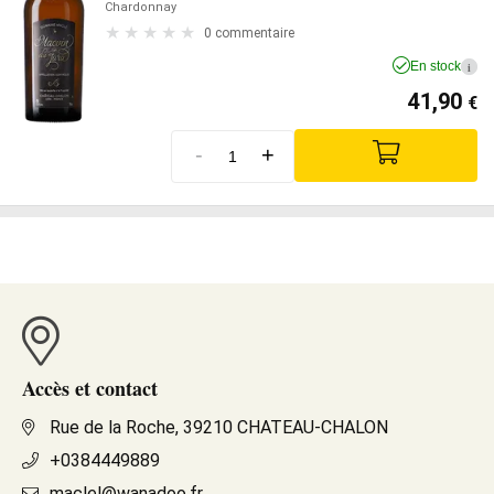
Chardonnay
0 commentaire
En stock
i
41,90
€
-
+
Accès et contact
Rue de la Roche, 39210 CHATEAU-CHALON
+0384449889
maclel@wanadoo.fr