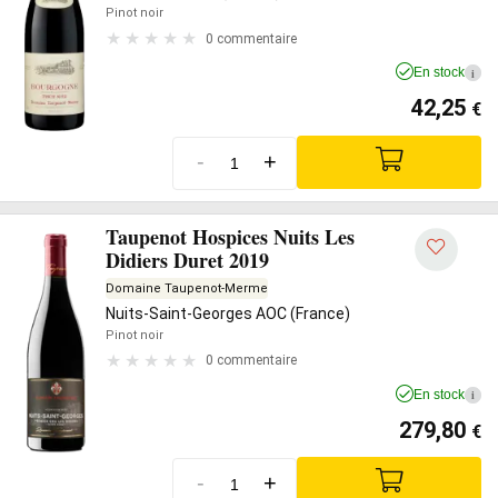
Pinot noir
0 commentaire
En stock
i
42,25
€
-
+
Taupenot Hospices Nuits Les
Didiers Duret 2019
Domaine Taupenot-Merme
Nuits-Saint-Georges AOC (France)
Pinot noir
0 commentaire
En stock
i
279,80
€
-
+