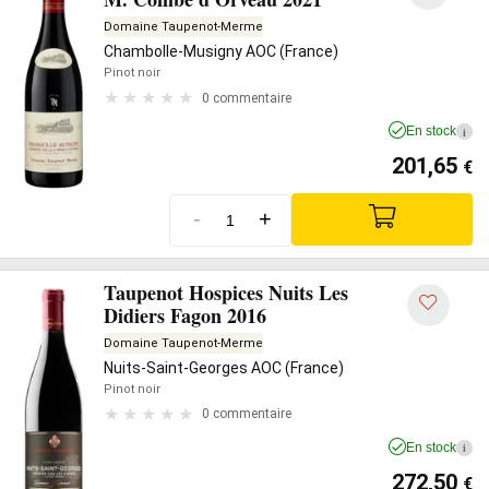
Domaine Taupenot-Merme
Chambolle-Musigny AOC (France)
Pinot noir
0 commentaire
En stock
i
201,65
€
-
+
Taupenot Hospices Nuits Les
Didiers Fagon 2016
Domaine Taupenot-Merme
Nuits-Saint-Georges AOC (France)
Pinot noir
0 commentaire
En stock
i
272,50
€