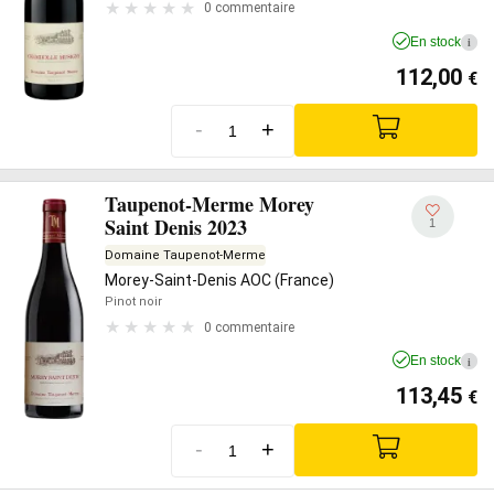
0 commentaire
En stock
i
112,00
€
-
+
Taupenot-Merme Morey
Saint Denis 2023
1
Domaine Taupenot-Merme
Morey-Saint-Denis AOC (France)
Pinot noir
0 commentaire
En stock
i
113,45
€
-
+