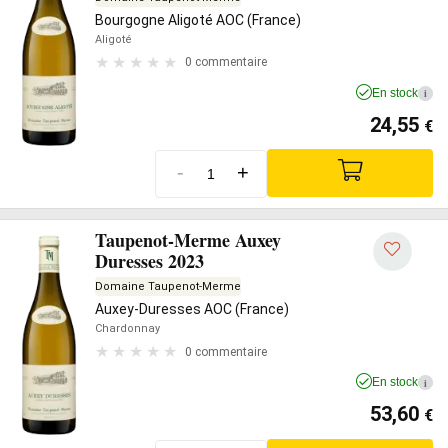
Bourgogne Aligoté AOC (France)
Aligoté
0 commentaire
En stock
i
24,55
€
-
+
Taupenot-Merme Auxey
Duresses 2023
Domaine Taupenot-Merme
Auxey-Duresses AOC (France)
Chardonnay
0 commentaire
En stock
i
53,60
€