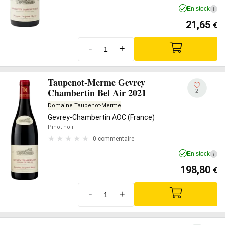
En stock
i
21,65
€
-
+
Taupenot-Merme Gevrey
Chambertin Bel Air 2021
2
Domaine Taupenot-Merme
Gevrey-Chambertin AOC (France)
Pinot noir
0 commentaire
En stock
i
198,80
€
-
+