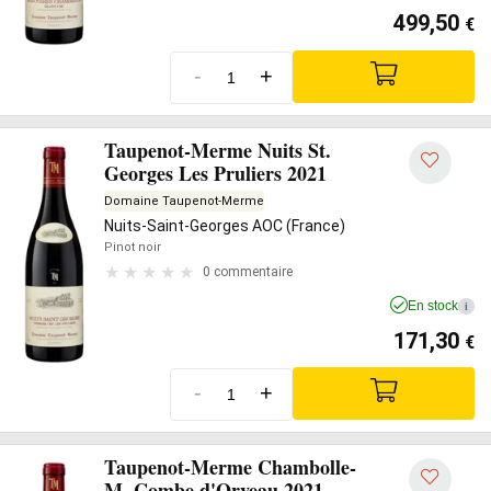
499,50
€
-
+
Taupenot-Merme Nuits St.
Georges Les Pruliers 2021
Domaine Taupenot-Merme
Nuits-Saint-Georges AOC (France)
Pinot noir
0 commentaire
En stock
i
171,30
€
-
+
Taupenot-Merme Chambolle-
M. Combe d'Orveau 2021