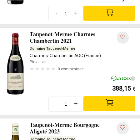
-
+
Taupenot-Merme Charmes
Chambertin 2021
Domaine Taupenot-Merme
Charmes-Chambertin AOC (France)
Pinot noir
0 commentaire
En stock
i
388,15
€
-
+
Taupenot-Merme Bourgogne
Aligoté 2023
Domaine Taupenot-Merme