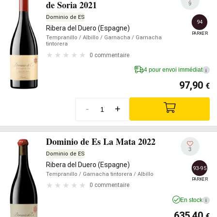
de Soria 2021
9
Dominio de ES
94
Ribera del Duero (Espagne)
PARKER
Tempranillo
/ Albillo
/ Garnacha
/ Garnacha
tintorera
0 commentaire
4 pour envoi immédiat
i
97,90
€
-
+
Dominio de Es La Mata 2022
3
Dominio de ES
Ribera del Duero (Espagne)
93-95
Tempranillo
/ Garnacha tintorera
/ Albillo
PARKER
0 commentaire
En stock
i
635,40
€