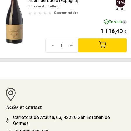
Ribera del Duero (Espagne)
94-96
Tempranillo
/ Albillo
PARKER
0 commentaire
En stock
i
1 116,40
€
-
+
Accès et contact
Carretera de Atauta, 63, 42330 San Esteban de
Gormaz