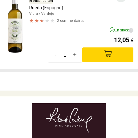
El Albar Lurton
Rueda (Espagne)
Viura
/ Verdejo
2 commentaires
En stock
i
12,05
€
-
+