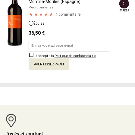
Montilla-Moriles (Espagne)
91
Pedro ximénez
PARKER
1 commentaire
Épuisé
36,50
€
J'accepte la
Politique de confidentialité
.
AVERTISSEZ-MOI !
Accès et contact