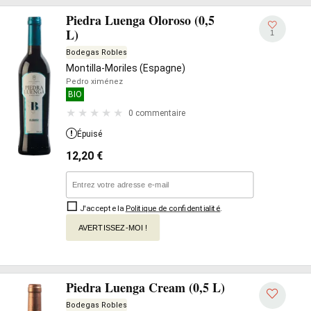
Piedra Luenga Oloroso (0,5
L)
1
Bodegas Robles
Montilla-Moriles (Espagne)
Pedro ximénez
BIO
0 commentaire
Épuisé
12,20
€
J'accepte la
Politique de confidentialité
.
AVERTISSEZ-MOI !
Piedra Luenga Cream (0,5 L)
Bodegas Robles