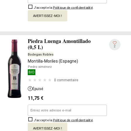
J'accepte la
Politique de confidentialité
.
AVERTISSEZ-MOI !
Piedra Luenga Amontillado
(0,5 L)
2
Bodegas Robles
Montilla-Moriles (Espagne)
Pedro ximénez
BIO
0 commentaire
Épuisé
11,75
€
J'accepte la
Politique de confidentialité
.
AVERTISSEZ-MOI !