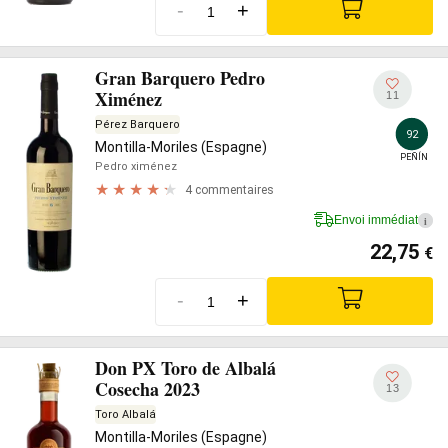
-
+
Gran Barquero Pedro
Ximénez
11
Pérez Barquero
92
Montilla-Moriles (Espagne)
PEÑÍN
Pedro ximénez
4 commentaires
Envoi immédiat
i
22,75
€
-
+
Don PX Toro de Albalá
Cosecha 2023
13
Toro Albalá
Montilla-Moriles (Espagne)