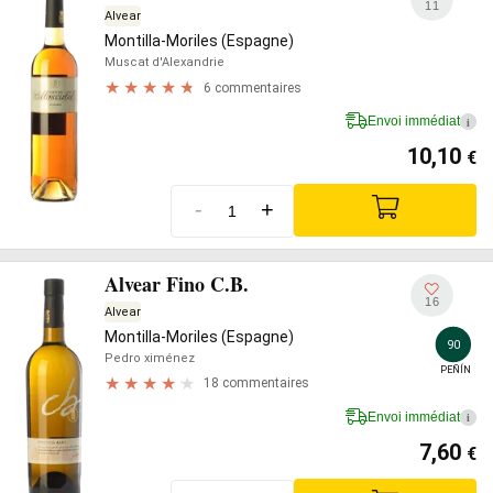
11
Alvear
Montilla-Moriles (Espagne)
Muscat d'Alexandrie
6 commentaires
Envoi immédiat
i
10,10
€
-
+
Alvear Fino C.B.
16
Alvear
Montilla-Moriles (Espagne)
90
Pedro ximénez
PEÑÍN
18 commentaires
Envoi immédiat
i
7,60
€