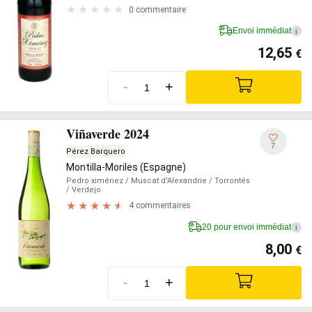
0 commentaire
Envoi immédiat
i
12,65
€
-
+
Viñaverde 2024
7
Pérez Barquero
Montilla-Moriles (Espagne)
Pedro ximénez
/ Muscat d'Alexandrie
/ Torrontés
/ Verdejo
4 commentaires
20 pour envoi immédiat
i
8,00
€
-
+