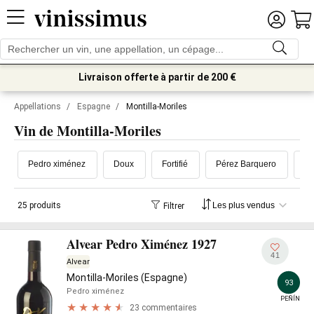
Livraison offerte à partir de 200 €
Appellations
/
Espagne
/
Montilla-Moriles
Vin de Montilla-Moriles
Pedro ximénez
Doux
Fortifié
Pérez Barquero
Bo
25 produits
Filtrer
Alvear Pedro Ximénez 1927
41
Alvear
Montilla-Moriles (Espagne)
93
Pedro ximénez
PEÑÍN
23 commentaires