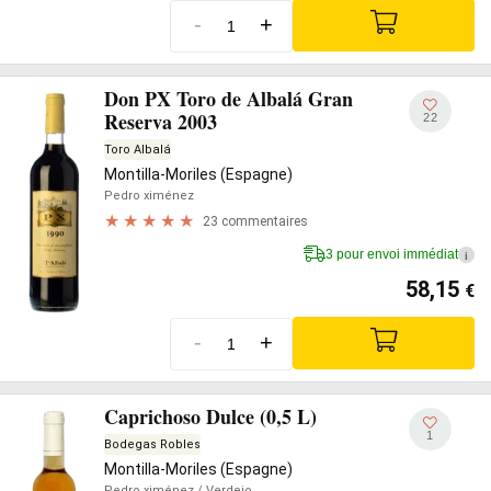
-
+
Don PX Toro de Albalá Gran
Reserva 2003
22
Toro Albalá
Montilla-Moriles (Espagne)
Pedro ximénez
23 commentaires
3 pour envoi immédiat
i
58,15
€
-
+
Caprichoso Dulce (0,5 L)
1
Bodegas Robles
Montilla-Moriles (Espagne)
Pedro ximénez
/ Verdejo