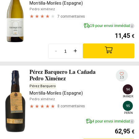
Montilla-Moriles (Espagne)
Pedro ximénez
7 commentaires
19 pour envoi immédiat
i
11,45
€
-
+
Pérez Barquero La Cañada
Pedro Ximénez
13
Pérez Barquero
94
Montilla-Moriles (Espagne)
PARKER
Pedro ximénez
95
8 commentaires
PEÑÍN
4 pour envoi immédiat
i
62,95
€