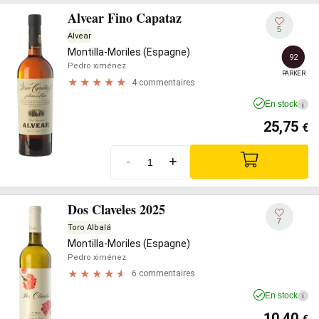
Alvear Fino Capataz
5
Alvear
Montilla-Moriles (Espagne)
92
Pedro ximénez
PARKER
4 commentaires
En stock
i
25,75
€
-
+
Dos Claveles 2025
7
Toro Albalá
Montilla-Moriles (Espagne)
Pedro ximénez
6 commentaires
En stock
i
10,40