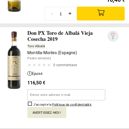
€
-
+
Don PX Toro de Albalá Vieja
Cosecha 2019
2
Toro Albalá
Montilla-Moriles (Espagne)
Pedro ximénez
0 commentaire
Épuisé
116,50
€
J'accepte la
Politique de confidentialité
.
AVERTISSEZ-MOI !