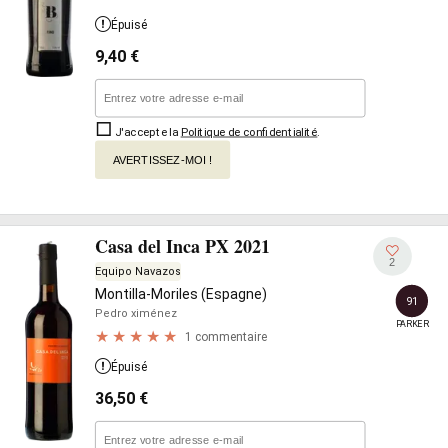
Épuisé
9,40
€
J'accepte la
Politique de confidentialité
.
AVERTISSEZ-MOI !
Casa del Inca PX 2021
2
Equipo Navazos
Montilla-Moriles (Espagne)
91
Pedro ximénez
PARKER
1 commentaire
Épuisé
36,50
€