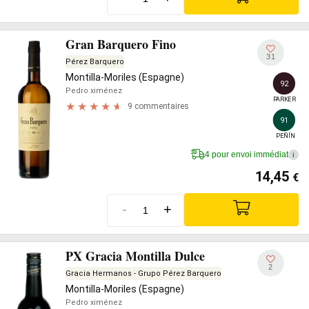
Gran Barquero Fino
31
Pérez Barquero
Montilla-Moriles (Espagne)
92
Pedro ximénez
PARKER
9 commentaires
91
PEÑÍN
4 pour envoi immédiat
i
14,45
€
-
+
PX Gracia Montilla Dulce
2
Gracia Hermanos - Grupo Pérez Barquero
Montilla-Moriles (Espagne)
Pedro ximénez