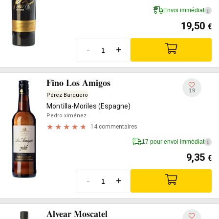
Envoi immédiat
i
19,50
€
-
+
Fino Los Amigos
19
Pérez Barquero
Montilla-Moriles (Espagne)
Pedro ximénez
14 commentaires
17 pour envoi immédiat
i
9,35
€
-
+
Alvear Moscatel