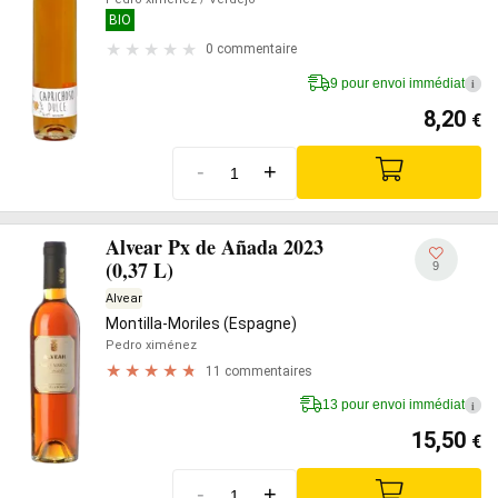
BIO
0 commentaire
9 pour envoi immédiat
i
8,20
€
-
+
Alvear Px de Añada 2023
(0,37 L)
9
Alvear
Montilla-Moriles (Espagne)
Pedro ximénez
11 commentaires
13 pour envoi immédiat
i
15,50
€
-
+