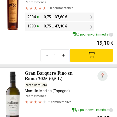
Pedro ximénez
18 commentaires
2004
0,75 L
37,60
€
1993
0,75 L
47,10
€
6 pour envoi immédiat
i
19,10
€
-
+
Gran Barquero Fino en
Rama 2025 (0,5 L)
4
Pérez Barquero
Montilla-Moriles (Espagne)
Pedro ximénez
2 commentaires
4 pour envoi immédiat
i