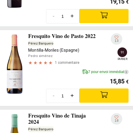
19,15
€
-
+
Fresquito Vino de Pasto 2022
13
Pérez Barquero
Montilla-Moriles (Espagne)
91
Pedro ximénez
PARKER
1 commentaire
7 pour envoi immédiat
i
15,85
€
-
+
Fresquito Vino de Tinaja
2024
18
Pérez Barquero