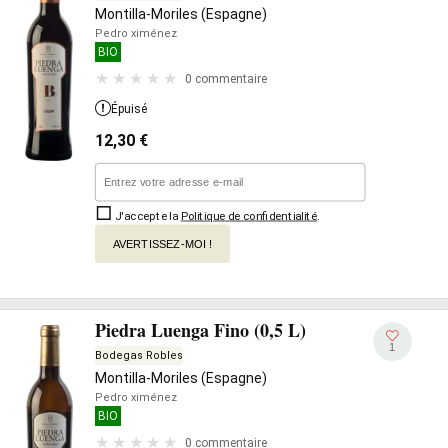
Montilla-Moriles (Espagne)
Pedro ximénez
BIO
0 commentaire
Épuisé
12,30
€
J'accepte la
Politique de confidentialité
.
AVERTISSEZ-MOI !
Piedra Luenga Fino (0,5 L)
1
Bodegas Robles
Montilla-Moriles (Espagne)
Pedro ximénez
BIO
0 commentaire