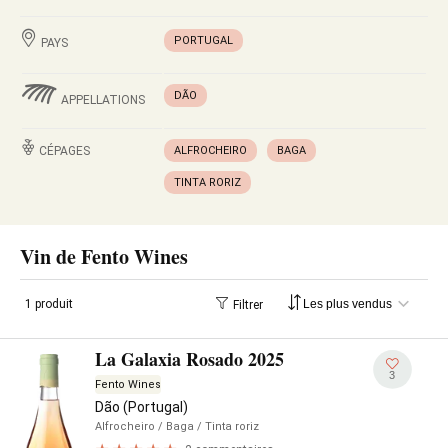
PORTUGAL
PAYS
DÃO
APPELLATIONS
CÉPAGES
ALFROCHEIRO
BAGA
TINTA RORIZ
Vin de Fento Wines
1 produit
Filtrer
La Galaxia Rosado 2025
3
Fento Wines
Dão (Portugal)
Alfrocheiro
/ Baga
/ Tinta roriz