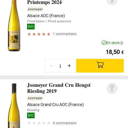
Printemps 2024
2
Josmeyer
Alsace AOC (France)
Pinot blanc
/ Pinot auxerrois
BIO
1 commentaire
En stock
i
18,50
€
-
+
Josmeyer Grand Cru Hengst
Riesling 2019
1
Josmeyer
Alsace Grand Cru AOC (France)
Riesling
BIO
0 commentaire