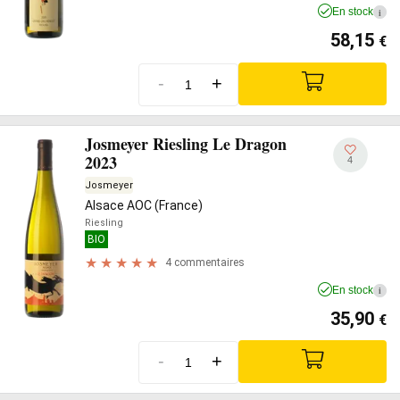
En stock
i
58,15
€
-
+
Josmeyer Riesling Le Dragon
2023
4
Josmeyer
Alsace AOC (France)
Riesling
BIO
4 commentaires
En stock
i
35,90
€
-
+